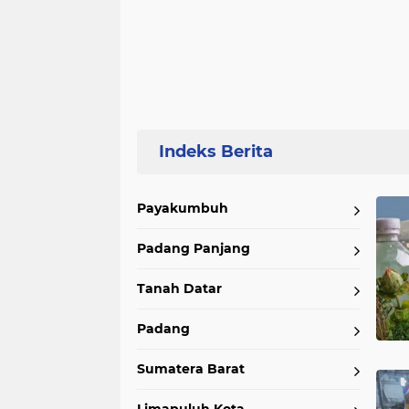
Home
Currently Browsing: Ekonomi
Payakumbuh
Padang Panjang
Tanah Datar
Padang
Sumatera Barat