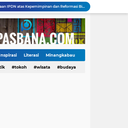
Mahyeldi Raih Penghargaan IPDN atas Kepemimpinan dan Reformasi Birokrasi di Sumbar
Payakumbuh Luncurkan GEMPITA BERSAMA, Dorong Pekarangan Jadi Sumber Pangan Keluarga
130 ASN dan Warga Payakumbuh Ikut Vaksin HPV, Upaya Cegah Kanker Serviks Diperluas
Ekonomi Indonesia Melaju 5,29%, Sinyal Daya Tahan di Tengah Tekanan Global
Tiga Alat Berat Diterjunkan, Normalisasi Sungai Batang Guo Dikebut Pascabanjir
Jelang Wajib Halal 2026, Sumbar Percepat Sertifikasi UMKM dan Bangun Ekosistem Halal
Tigo Kayo FC Juara Piala Wali Kota Payakumbuh 2026 Usai Menang Adu Penalti
Danantara Siapkan Gelombang IPO BUMN Jumbo, Pegadaian Masuk Daftar Prioritas
Inspirasi
Literasi
Minangkabau
Kasus Campak Masih Mengintai, Kemenkes Ingatkan Risiko Penularan di Sekolah
tik
Tokoh
tokoh
budaya
wisata
kuliner
budaya
Jadwal Pekan Perdana Super League 2026/2027: Big Match Langsung Warnai Awal Musim