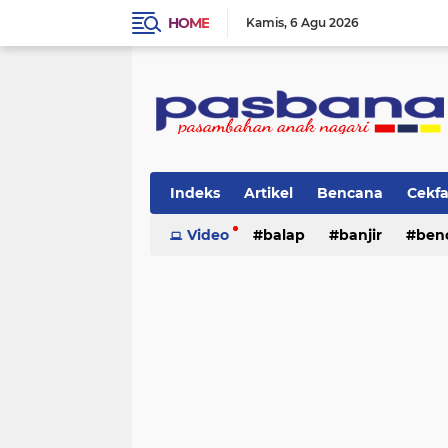
HOME
Kamis
6 Agu 2026
Indeks
Artikel
Bencana
Cekf
Musik
Video
Olahraga
balap
Pariwisata
banjir
ben
Pi
lingkungan
cerpen
lingkungan
pasban