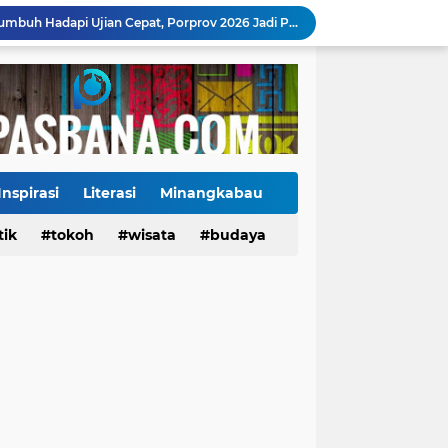
Danantara Siapkan Gelombang IPO BUMN Jumbo, Pegadaian Masuk Daftar Prioritas
Kasus Campak Masih Mengintai, Kemenkes Ingatkan Risiko Penularan di Sekolah
Jadwal Pekan Perdana Super League 2026/2027: Big Match Langsung Warnai Awal Musim
Mahyeldi Raih Penghargaan IPDN atas Kepemimpinan dan Reformasi Birokrasi di Sumbar
Payakumbuh Luncurkan GEMPITA BERSAMA, Dorong Pekarangan Jadi Sumber Pangan Keluarga
130 ASN dan Warga Payakumbuh Ikut Vaksin HPV, Upaya Cegah Kanker Serviks Diperluas
Ekonomi Indonesia Melaju 5,29%, Sinyal Daya Tahan di Tengah Tekanan Global
Jembatan Hildesheim Resmi Jadi Ikon Baru Batang Arau, Perkuat Diplomasi Padang-Jerman
Inspirasi
Literasi
Minangkabau
Jalan Sungai Rumbai Timur–Blok D Sitiung II Mulai Diaspal, Akhiri Belasan Tahun Rusak
tik
Tokoh
tokoh
budaya
wisata
kuliner
budaya
Ketua Baru KONI Payakumbuh Hadapi Ujian Cepat, Porprov 2026 Jadi Pembuktian