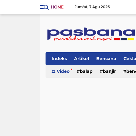
HOME
Jum'at
7 Agu 2026
Indeks
Artikel
Bencana
Cekf
Musik
Video
Olahraga
balap
Pariwisata
banjir
ben
Pi
lingkungan
cerpen
lingkungan
pasban