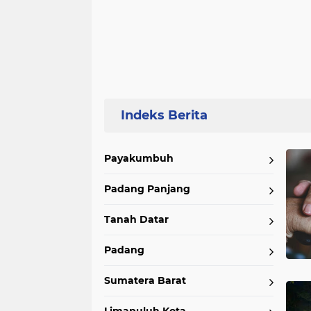
Home
Currently Browsing: Gaya Hidup
Payakumbuh
Padang Panjang
Tanah Datar
Padang
Sumatera Barat