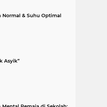
n Normal & Suhu Optimal
k Asyik”
ental Remaja di Sekolah: