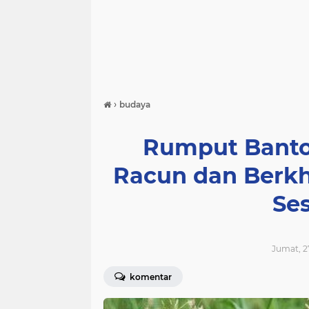
›
budaya
Rumput Banto
Racun dan Berkh
Se
Jumat, 27
komentar