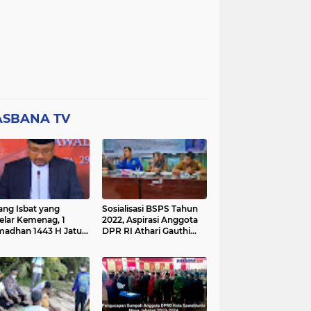
ASBANA TV
ang Isbat yang
Sosialisasi BSPS Tahun
elar Kemenag, 1
2022, Aspirasi Anggota
adhan 1443 H Jatuh
DPR RI Athari Gauthi
a Ahad 3 April 2022
Ardi di Nagari Taruang
Taruang