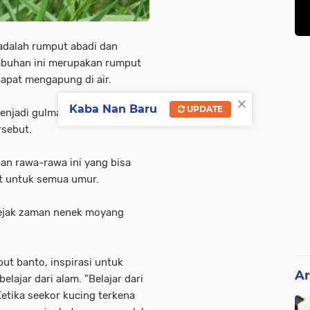
adalah rumput abadi dan
mbuhan ini merupakan rumput
dapat mengapung di air.
×
Kaba Nan Baru
UPDATE
enjadi gulma yang
sebut.
n rawa-rawa ini yang bisa
at untuk semua umur.
sejak zaman nenek moyang
ut banto, inspirasi untuk
Ar
lajar dari alam. "Belajar dari
Ketika seekor kucing terkena