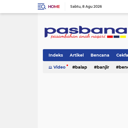
HOME
Sabtu
8 Agu 2026
Indeks
Artikel
Bencana
Cekf
Musik
Video
Olahraga
balap
Pariwisata
banjir
ben
Pi
lingkungan
cerpen
lingkungan
pasban