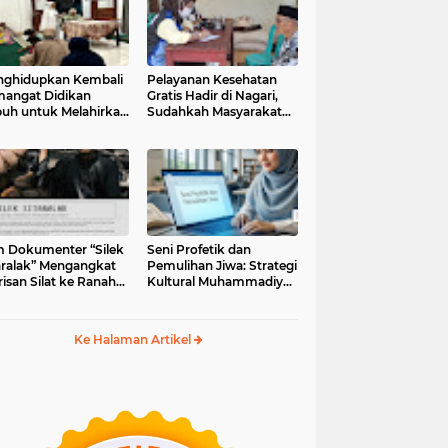
ghidupkan Kembali
Pelayanan Kesehatan
angat Didikan
Gratis Hadir di Nagari,
uh untuk Melahirkan
Sudahkah Masyarakat
erasi Berakhlak
Memanfaatkannya?
m Dokumenter “Silek
Seni Profetik dan
aralak” Mengangkat
Pemulihan Jiwa: Strategi
isan Silat ke Ranah
Kultural Muhammadiyah
i Kontemporer
di Era Digital
Ke Halaman Artikel