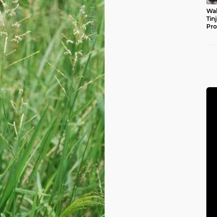
Wal
Tin
Pro
Pul