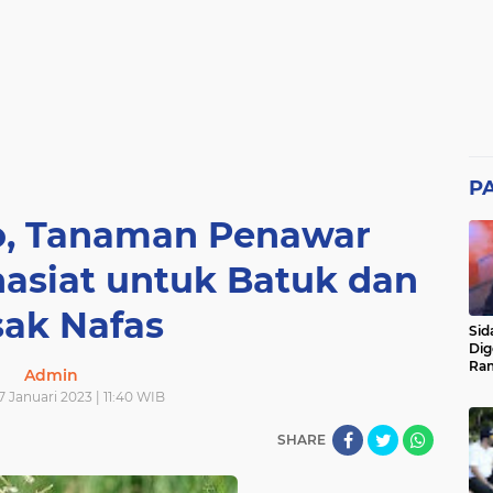
P
, Tanaman Penawar
asiat untuk Batuk dan
sak Nafas
Sid
Dig
Ram
Admin
pad
 Januari 2023 | 11:40 WIB
SHARE