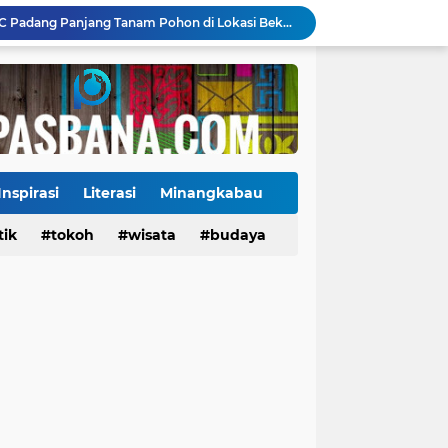
Jembatan Hildesheim Resmi Jadi Ikon Baru Batang Arau, Perkuat Diplomasi Padang-Jerman
Jalan Sungai Rumbai Timur–Blok D Sitiung II Mulai Diaspal, Akhiri Belasan Tahun Rusak
Ketua Baru KONI Payakumbuh Hadapi Ujian Cepat, Porprov 2026 Jadi Pembuktian
Danantara Siapkan Gelombang IPO BUMN Jumbo, Pegadaian Masuk Daftar Prioritas
Kasus Campak Masih Mengintai, Kemenkes Ingatkan Risiko Penularan di Sekolah
Jadwal Pekan Perdana Super League 2026/2027: Big Match Langsung Warnai Awal Musim
Mahyeldi Raih Penghargaan IPDN atas Kepemimpinan dan Reformasi Birokrasi di Sumbar
Gowes Siti Nurbaya Adventure-X Genap Satu Dekade, 3.000 Pesepeda Rayakan HJK Padang ke-357
Inspirasi
Literasi
Minangkabau
uh Penguatan Infrastruktur dan Alat Kesehatan
tik
Tokoh
tokoh
budaya
wisata
kuliner
budaya
25 Tahun Demokrat, DPC Padang Panjang Tanam Pohon di Lokasi Bekas Galodo Jembatan Kembar dan Gelar Pemeriksaan Kesehatan Gratis