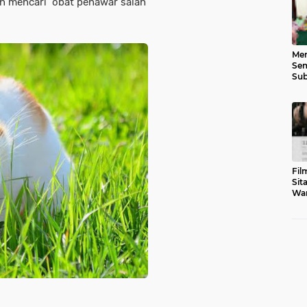
an mencari obat penawar salah
Men
Sem
Sub
Gen
Fil
Sit
War
Tar