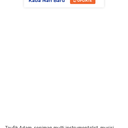
Kaba Nan Baru
UPDATE
Taufik Adam, seniman multi instrumentalist, musisi