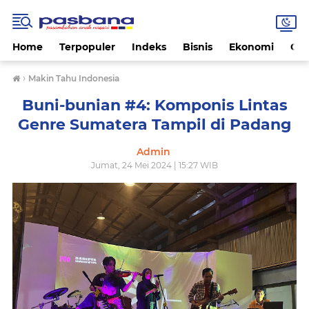
Home
Terpopuler
Indeks
Bisnis
Ekonomi
Gay
›
Makin Tahu Indonesia
Buni-bunian #4: Komponis Lintas
Genre Sumatera Tampil di Padang
Admin
Jumat, 24 Mei 2024 | 15:27 WIB