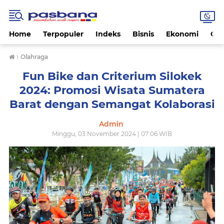
Home
Terpopuler
Indeks
Bisnis
Ekonomi
Gay
›
Olahraga
Fun Bike dan Criterium Silokek
2024: Promosi Wisata Sumatera
Barat dengan Semangat Kolaborasi
Admin
Minggu, 03 November 2024 | 07:06 WIB