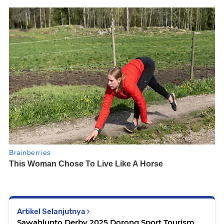
Artikel Selanjutnya
Sawahlunto Derby 2025 Dorong Sport Tourism