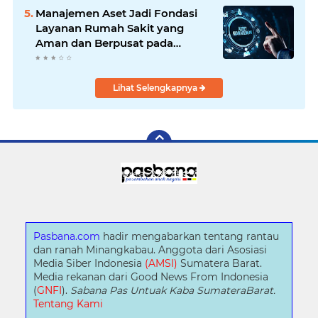
Pemeriksaan Kesehatan Gratis
Manajemen Aset Jadi Fondasi
Layanan Rumah Sakit yang
Aman dan Berpusat pada
Pasien
Lihat Selengkapnya
Pasbana.com
hadir mengabarkan tentang rantau
dan ranah Minangkabau. Anggota dari Asosiasi
Media Siber Indonesia
(AMSI)
Sumatera Barat.
Media rekanan dari Good News From Indonesia
(
GNFI
).
Sabana Pas Untuak Kaba SumateraBarat.
Tentang Kami