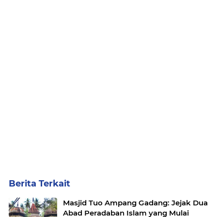
Berita Terkait
Masjid Tuo Ampang Gadang: Jejak Dua
Abad Peradaban Islam yang Mulai