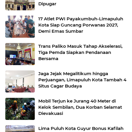
Dipugar
17 Atlet PWI Payakumbuh-Limapuluh
Kota Siap Guncang Porwanas 2027,
Demi Emas Sumbar
Trans Paliko Masuk Tahap Akselerasi,
Tiga Pemda Siapkan Pendanaan
Bersama
Jaga Jejak Megalitikum hingga
Perjuangan, Limapuluh Kota Tambah 4
Situs Cagar Budaya
Mobil Terjun ke Jurang 40 Meter di
Kelok Sembilan, Dua Korban Selamat
Dievakuasi
Lima Puluh Kota Guyur Bonus Kafilah