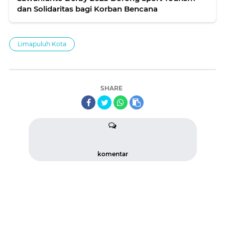
dan Solidaritas bagi Korban Bencana
Limapuluh Kota
SHARE
komentar