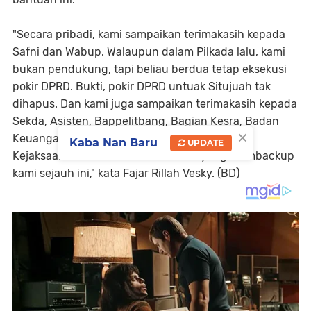
"Secara pribadi, kami sampaikan terimakasih kepada
Safni dan Wabup. Walaupun dalam Pilkada lalu, kami
bukan pendukung, tapi beliau berdua tetap eksekusi
pokir DPRD. Bukti, pokir DPRD untuak Situjuah tak
dihapus. Dan kami juga sampaikan terimakasih kepada
Sekda, Asisten, Bappelitbang, Bagian Kesra, Badan
×
Keuangan, Inspektorat, Bank Nagari, TNI, Polri,
Kaba Nan Baru
UPDATE
Kejaksaan dan teman-teman media yang membackup
kami sejauh ini," kata Fajar Rillah Vesky. (BD)