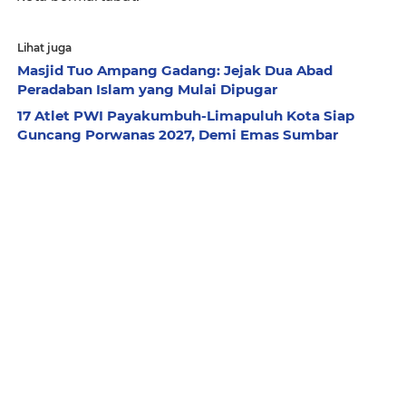
Lihat juga
Masjid Tuo Ampang Gadang: Jejak Dua Abad
Peradaban Islam yang Mulai Dipugar
17 Atlet PWI Payakumbuh-Limapuluh Kota Siap
Guncang Porwanas 2027, Demi Emas Sumbar