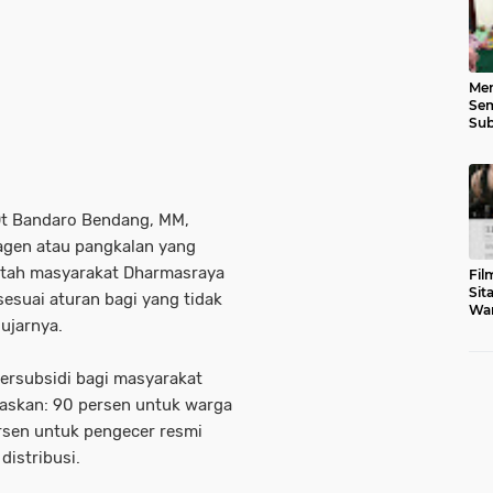
Men
Sem
Sub
Gen
 Dt Bandaro Bendang, MM,
agen atau pangkalan yang
atah masyarakat Dharmasraya
Fil
Sit
sesuai aturan bagi yang tidak
War
ujarnya.
Tar
ersubsidi bagi masyarakat
gaskan: 90 persen untuk warga
rsen untuk pengecer resmi
distribusi.