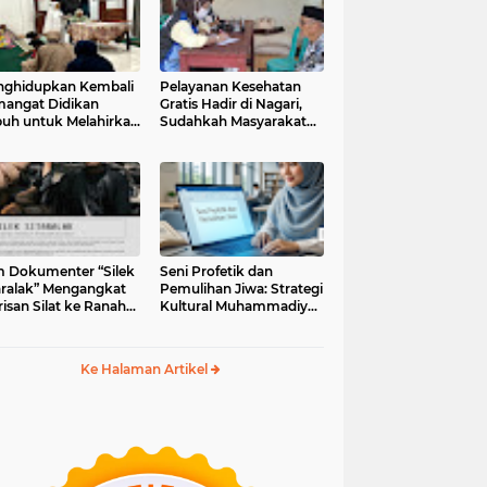
ghidupkan Kembali
Pelayanan Kesehatan
angat Didikan
Gratis Hadir di Nagari,
uh untuk Melahirkan
Sudahkah Masyarakat
erasi Berakhlak
Memanfaatkannya?
m Dokumenter “Silek
Seni Profetik dan
aralak” Mengangkat
Pemulihan Jiwa: Strategi
isan Silat ke Ranah
Kultural Muhammadiyah
i Kontemporer
di Era Digital
Ke Halaman Artikel