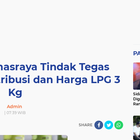
P
sraya Tindak Tegas
ribusi dan Harga LPG 3
Kg
Sid
Dig
Ram
Admin
pad
| 07:39 WIB
SHARE