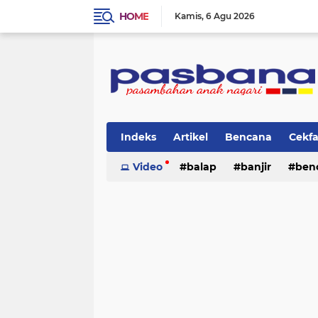
HOME
Kamis
6 Agu 2026
Indeks
Artikel
Bencana
Cekf
Musik
Video
Olahraga
balap
Pariwisata
banjir
ben
Pi
lingkungan
cerpen
lingkungan
pasban