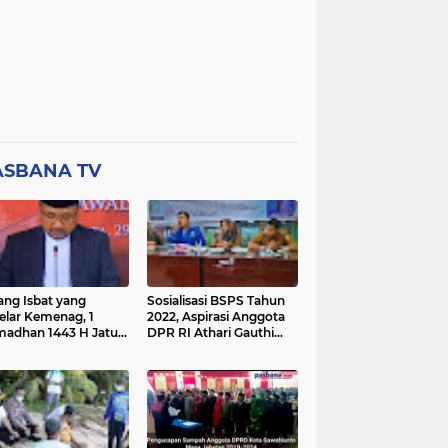
ASBANA TV
ang Isbat yang
Sosialisasi BSPS Tahun
elar Kemenag, 1
2022, Aspirasi Anggota
adhan 1443 H Jatuh
DPR RI Athari Gauthi
a Ahad 3 April 2022
Ardi di Nagari Taruang
Taruang