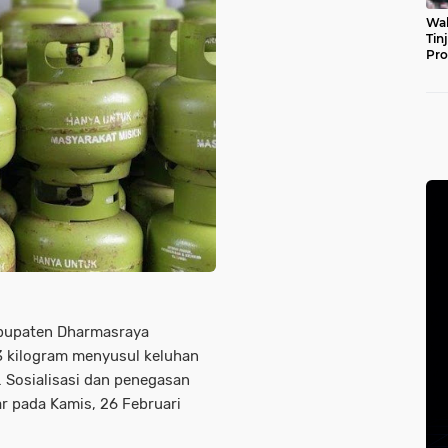
Wal
Tin
Pro
Pul
bupaten Dharmasraya
3 kilogram menyusul keluhan
. Sosialisasi dan penegasan
ar pada Kamis, 26 Februari