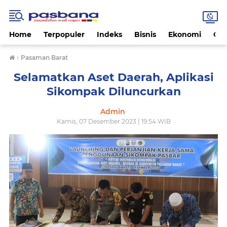
Home
Terpopuler
Indeks
Bisnis
Ekonomi
Gay
›
Pasaman Barat
Selamatkan Aset Daerah, Aplikasi
Sikompak Diluncurkan
Admin
Kamis, 07 Desember 2023 | 19:54 WIB