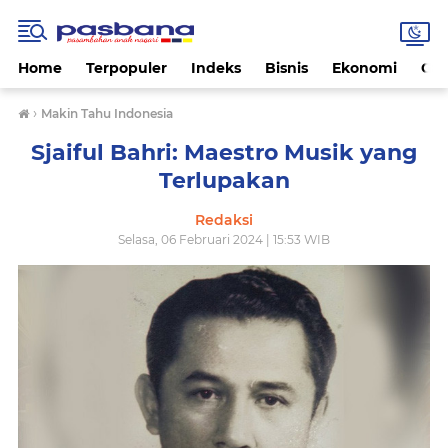
Home
Terpopuler
Indeks
Bisnis
Ekonomi
Gay
›
Makin Tahu Indonesia
Sjaiful Bahri: Maestro Musik yang
Terlupakan
Redaksi
Selasa, 06 Februari 2024 | 15:53 WIB