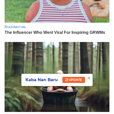
×
Kaba Nan Baru
UPDATE