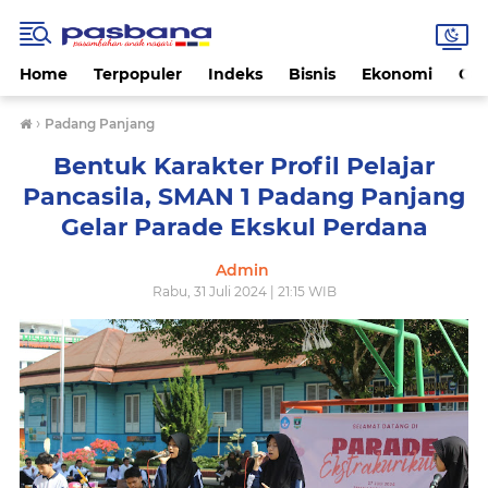
Home
Terpopuler
Indeks
Bisnis
Ekonomi
Gay
›
Padang Panjang
Bentuk Karakter Profil Pelajar
Pancasila, SMAN 1 Padang Panjang
Gelar Parade Ekskul Perdana
Admin
Rabu, 31 Juli 2024 | 21:15 WIB