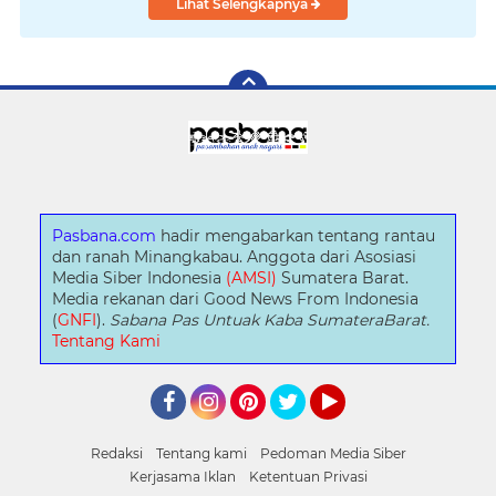
Lihat Selengkapnya
Pasbana.com
hadir mengabarkan tentang rantau
dan ranah Minangkabau. Anggota dari Asosiasi
Media Siber Indonesia
(AMSI)
Sumatera Barat.
Media rekanan dari Good News From Indonesia
(
GNFI
).
Sabana Pas Untuak Kaba SumateraBarat.
Tentang Kami
Facebook
Instagram
Pinterest
Twitter
YouTube
Redaksi
Tentang kami
Pedoman Media Siber
Kerjasama Iklan
Ketentuan Privasi