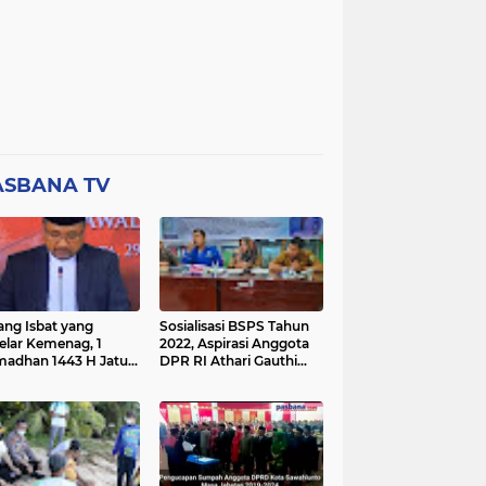
ASBANA TV
ang Isbat yang
Sosialisasi BSPS Tahun
elar Kemenag, 1
2022, Aspirasi Anggota
adhan 1443 H Jatuh
DPR RI Athari Gauthi
a Ahad 3 April 2022
Ardi di Nagari Taruang
Taruang