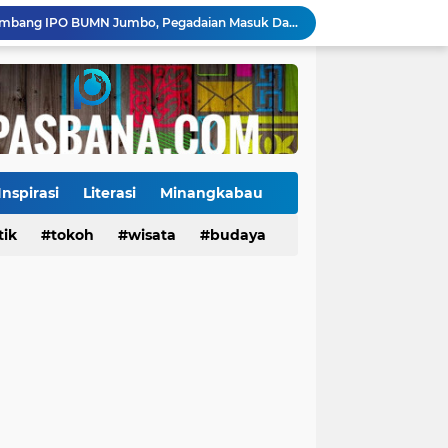
Danantara Siapkan Gelombang IPO BUMN Jumbo, Pegadaian Masuk Daftar Prioritas
Kasus Campak Masih Mengintai, Kemenkes Ingatkan Risiko Penularan di Sekolah
Jadwal Pekan Perdana Super League 2026/2027: Big Match Langsung Warnai Awal Musim
Mahyeldi Raih Penghargaan IPDN atas Kepemimpinan dan Reformasi Birokrasi di Sumbar
Payakumbuh Luncurkan GEMPITA BERSAMA, Dorong Pekarangan Jadi Sumber Pangan Keluarga
130 ASN dan Warga Payakumbuh Ikut Vaksin HPV, Upaya Cegah Kanker Serviks Diperluas
Ekonomi Indonesia Melaju 5,29%, Sinyal Daya Tahan di Tengah Tekanan Global
Jembatan Hildesheim Resmi Jadi Ikon Baru Batang Arau, Perkuat Diplomasi Padang-Jerman
Inspirasi
Literasi
Minangkabau
Jalan Sungai Rumbai Timur–Blok D Sitiung II Mulai Diaspal, Akhiri Belasan Tahun Rusak
tik
Tokoh
tokoh
budaya
wisata
kuliner
budaya
Ketua Baru KONI Payakumbuh Hadapi Ujian Cepat, Porprov 2026 Jadi Pembuktian