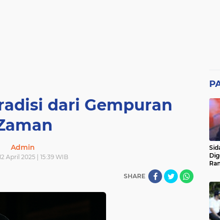
P
radisi dari Gempuran
Zaman
Admin
Sid
Dig
12 April 2025 | 15:39 WIB
Ram
pad
SHARE