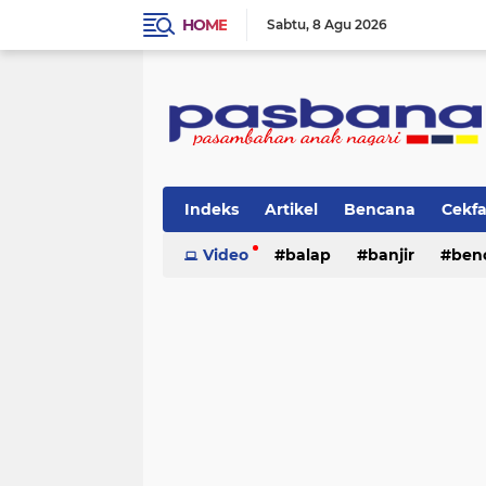
HOME
Sabtu
8 Agu 2026
Indeks
Artikel
Bencana
Cekf
Musik
Video
Olahraga
balap
Pariwisata
banjir
ben
Pi
lingkungan
cerpen
lingkungan
pasban