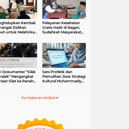
ghidupkan Kembali
Pelayanan Kesehatan
angat Didikan
Gratis Hadir di Nagari,
uh untuk Melahirkan
Sudahkah Masyarakat
erasi Berakhlak
Memanfaatkannya?
m Dokumenter “Silek
Seni Profetik dan
aralak” Mengangkat
Pemulihan Jiwa: Strategi
isan Silat ke Ranah
Kultural Muhammadiyah
i Kontemporer
di Era Digital
Ke Halaman Artikel