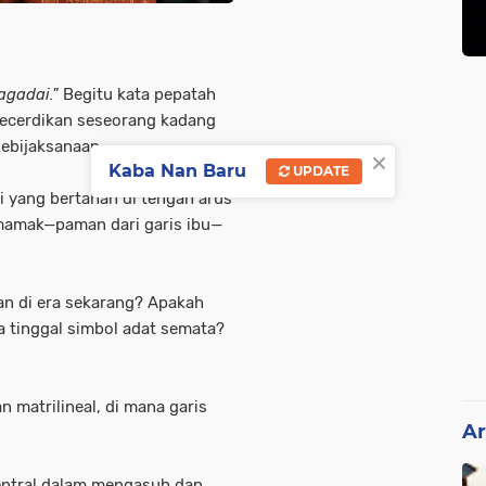
gadai."
Begitu kata pepatah
ecerdikan seseorang kadang
 kebijaksanaan.
×
Kaba Nan Baru
UPDATE
 yang bertahan di tengah arus
mamak
—paman dari garis ibu—
an di era sekarang? Apakah
 tinggal simbol adat semata?
an
matrilineal
, di mana garis
Ar
entral dalam mengasuh dan