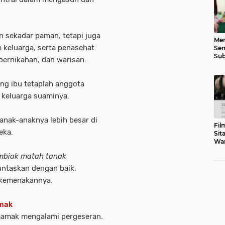
 sekadar paman, tetapi juga
Men
keluarga, serta penasehat
Sem
Sub
pernikahan, dan warisan.
Gen
ang ibu tetaplah anggota
n keluarga suaminya.
anak-anaknya lebih besar di
Fil
eka.
Sit
War
Tar
mbiak matah tanak
untaskan dengan baik,
 kemenakannya.
mak
mamak mengalami pergeseran.