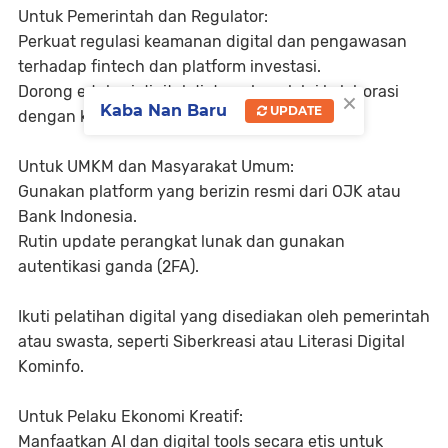
Untuk Pemerintah dan Regulator:
Perkuat
regulasi keamanan digital
dan pengawasan
terhadap fintech dan platform investasi.
Dorong edukasi digital di daerah melalui kolaborasi
×
Kaba Nan Baru
UPDATE
dengan komunitas dan sekolah.
Untuk UMKM dan Masyarakat Umum:
Gunakan platform yang
berizin resmi
dari OJK atau
Bank Indonesia.
Rutin
update perangkat lunak
dan gunakan
autentikasi ganda (2FA).
Ikuti pelatihan digital yang disediakan oleh pemerintah
atau swasta, seperti
Siberkreasi
atau
Literasi Digital
Kominfo
.
Untuk Pelaku Ekonomi Kreatif:
Manfaatkan AI dan digital tools secara etis untuk