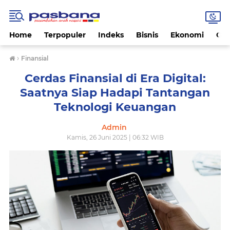
Home
Terpopuler
Indeks
Bisnis
Ekonomi
Gay
›
Finansial
Cerdas Finansial di Era Digital:
Saatnya Siap Hadapi Tantangan
Teknologi Keuangan
Admin
Kamis, 26 Juni 2025 | 06:32 WIB