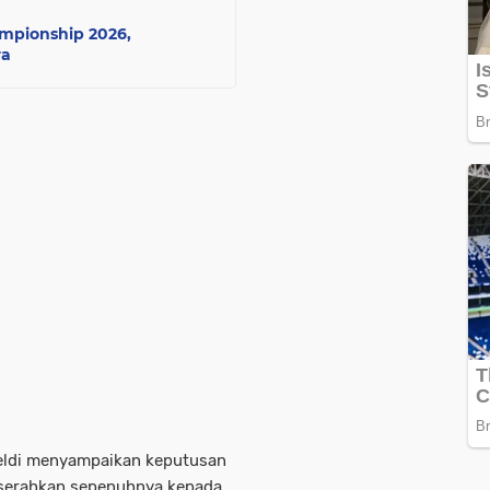
mpionship 2026,
ra
eldi menyampaikan keputusan
serahkan sepenuhnya kepada