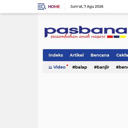
HOME
Jum'at
7 Agu 2026
Indeks
Artikel
Bencana
Cekf
Musik
Video
Olahraga
balap
Pariwisata
banjir
ben
Pi
lingkungan
cerpen
lingkungan
pasban