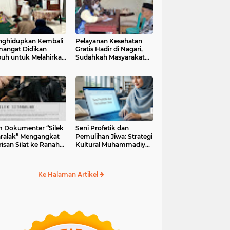
ghidupkan Kembali
Pelayanan Kesehatan
angat Didikan
Gratis Hadir di Nagari,
uh untuk Melahirkan
Sudahkah Masyarakat
erasi Berakhlak
Memanfaatkannya?
m Dokumenter “Silek
Seni Profetik dan
aralak” Mengangkat
Pemulihan Jiwa: Strategi
isan Silat ke Ranah
Kultural Muhammadiyah
i Kontemporer
di Era Digital
Ke Halaman Artikel