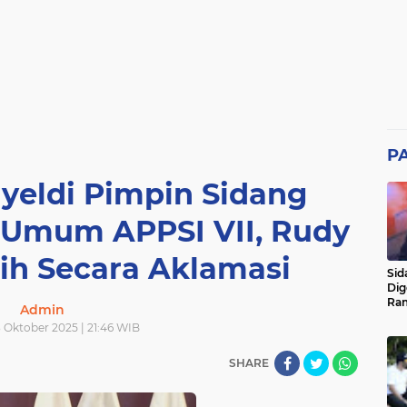
P
yeldi Pimpin Sidang
 Umum APPSI VII, Rudy
lih Secara Aklamasi
Sid
Dig
Ram
Admin
pad
 Oktober 2025 | 21:46 WIB
SHARE