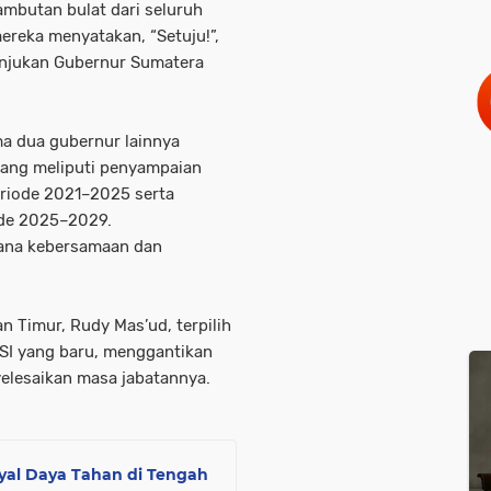
mbutan bulat dari seluruh
mereka menyatakan,
“Setuju!”
,
njukan Gubernur Sumatera
ma dua gubernur lainnya
ang meliputi
penyampaian
eriode 2021–2025
serta
ode 2025–2029
.
sana kebersamaan dan
an Timur, Rudy Mas’ud
, terpilih
I yang baru
, menggantikan
yelesaikan masa jabatannya.
nyal Daya Tahan di Tengah