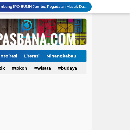
Danantara Siapkan Gelombang IPO BUMN Jumbo, Pegadaian Masuk Daftar Prioritas
Kasus Campak Masih Mengintai, Kemenkes Ingatkan Risiko Penularan di Sekolah
Jadwal Pekan Perdana Super League 2026/2027: Big Match Langsung Warnai Awal Musim
Mahyeldi Raih Penghargaan IPDN atas Kepemimpinan dan Reformasi Birokrasi di Sumbar
Payakumbuh Luncurkan GEMPITA BERSAMA, Dorong Pekarangan Jadi Sumber Pangan Keluarga
130 ASN dan Warga Payakumbuh Ikut Vaksin HPV, Upaya Cegah Kanker Serviks Diperluas
Ekonomi Indonesia Melaju 5,29%, Sinyal Daya Tahan di Tengah Tekanan Global
Jembatan Hildesheim Resmi Jadi Ikon Baru Batang Arau, Perkuat Diplomasi Padang-Jerman
Inspirasi
Literasi
Minangkabau
Jalan Sungai Rumbai Timur–Blok D Sitiung II Mulai Diaspal, Akhiri Belasan Tahun Rusak
tik
Tokoh
tokoh
budaya
wisata
kuliner
budaya
Ketua Baru KONI Payakumbuh Hadapi Ujian Cepat, Porprov 2026 Jadi Pembuktian