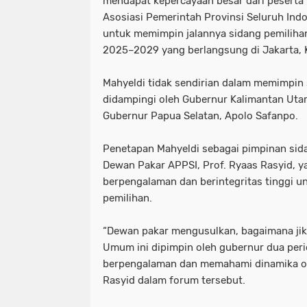
mendapat kepercayaan besar dari peserta
Asosiasi Pemerintah Provinsi Seluruh Ind
untuk memimpin jalannya
sidang pemilih
2025–2029
yang berlangsung di Jakarta, 
Mahyeldi tidak sendirian dalam memimpin s
didampingi oleh
Gubernur Kalimantan Utara
Gubernur Papua Selatan, Apolo Safanpo
.
Penetapan Mahyeldi sebagai pimpinan sid
Dewan Pakar APPSI, Prof. Ryaas Rasyid
, y
berpengalaman dan berintegritas tinggi 
pemilihan.
“Dewan pakar mengusulkan, bagaimana jik
Umum ini dipimpin oleh gubernur dua per
berpengalaman dan memahami dinamika org
Rasyid dalam forum tersebut.