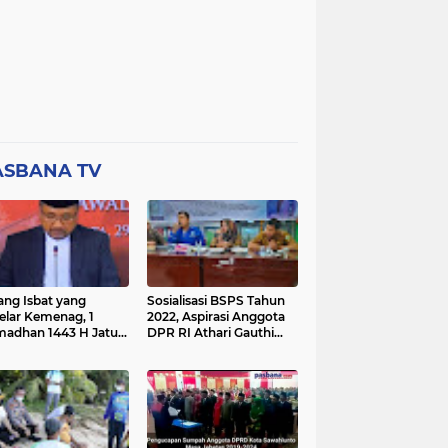
ASBANA TV
ang Isbat yang
Sosialisasi BSPS Tahun
elar Kemenag, 1
2022, Aspirasi Anggota
adhan 1443 H Jatuh
DPR RI Athari Gauthi
a Ahad 3 April 2022
Ardi di Nagari Taruang
Taruang