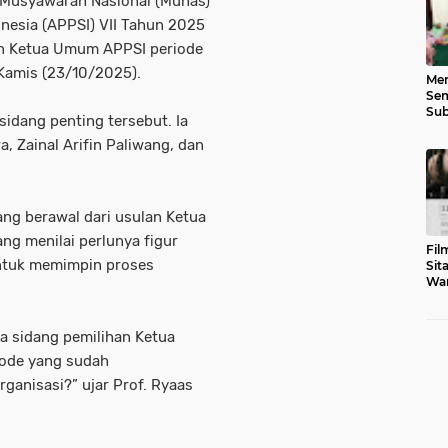
Musyawarah Nasional (Munas)
onesia (APPSI) VII Tahun 2025
an Ketua Umum APPSI periode
Kamis (23/10/2025).
Men
Sem
Sub
idang penting tersebut. Ia
Gen
, Zainal Arifin Paliwang
, dan
ang berawal dari
usulan Ketua
ang menilai perlunya figur
Fil
untuk memimpin proses
Sit
War
Tar
a sidang pemilihan Ketua
iode yang sudah
anisasi?” ujar Prof. Ryaas