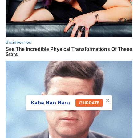
×
Kaba Nan Baru
UPDATE