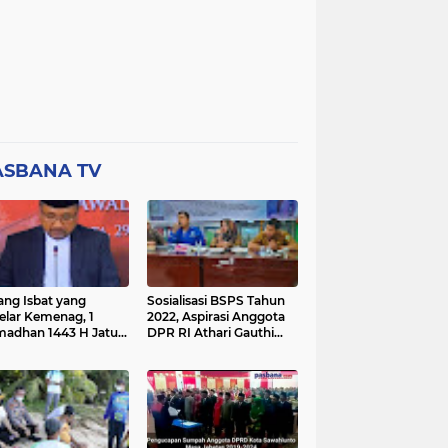
ASBANA TV
ang Isbat yang
Sosialisasi BSPS Tahun
elar Kemenag, 1
2022, Aspirasi Anggota
adhan 1443 H Jatuh
DPR RI Athari Gauthi
a Ahad 3 April 2022
Ardi di Nagari Taruang
Taruang