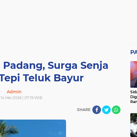
P
 Padang, Surga Senja
Tepi Teluk Bayur
Admin
Sid
Dig
14 Mei 2026 | 07:19 WIB
Ram
pad
SHARE