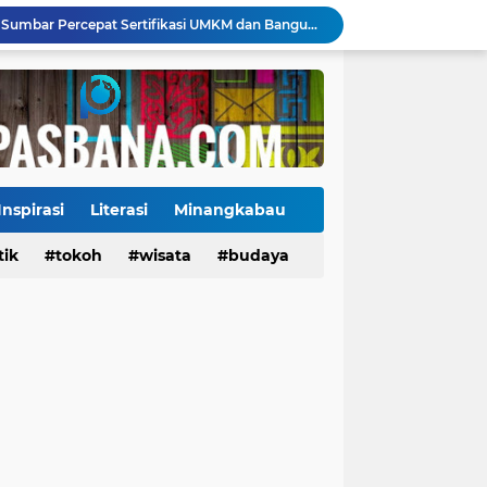
Jelang Wajib Halal 2026, Sumbar Percepat Sertifikasi UMKM dan Bangun Ekosistem Halal
Tigo Kayo FC Juara Piala Wali Kota Payakumbuh 2026 Usai Menang Adu Penalti
Danantara Siapkan Gelombang IPO BUMN Jumbo, Pegadaian Masuk Daftar Prioritas
Kasus Campak Masih Mengintai, Kemenkes Ingatkan Risiko Penularan di Sekolah
Jadwal Pekan Perdana Super League 2026/2027: Big Match Langsung Warnai Awal Musim
Mahyeldi Raih Penghargaan IPDN atas Kepemimpinan dan Reformasi Birokrasi di Sumbar
Payakumbuh Luncurkan GEMPITA BERSAMA, Dorong Pekarangan Jadi Sumber Pangan Keluarga
130 ASN dan Warga Payakumbuh Ikut Vaksin HPV, Upaya Cegah Kanker Serviks Diperluas
Inspirasi
Literasi
Minangkabau
Ekonomi Indonesia Melaju 5,29%, Sinyal Daya Tahan di Tengah Tekanan Global
tik
Tokoh
tokoh
budaya
wisata
kuliner
budaya
Tiga Alat Berat Diterjunkan, Normalisasi Sungai Batang Guo Dikebut Pascabanjir