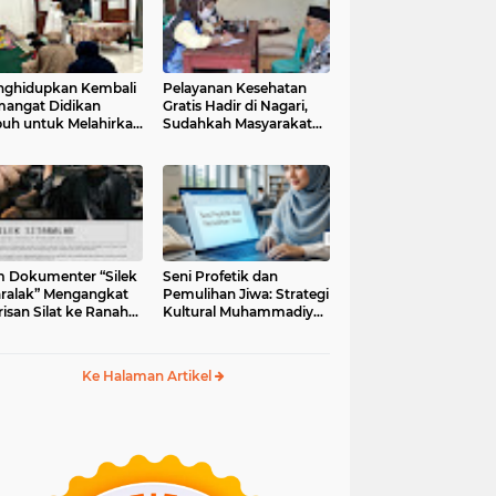
ghidupkan Kembali
Pelayanan Kesehatan
angat Didikan
Gratis Hadir di Nagari,
uh untuk Melahirkan
Sudahkah Masyarakat
erasi Berakhlak
Memanfaatkannya?
m Dokumenter “Silek
Seni Profetik dan
aralak” Mengangkat
Pemulihan Jiwa: Strategi
isan Silat ke Ranah
Kultural Muhammadiyah
i Kontemporer
di Era Digital
Ke Halaman Artikel