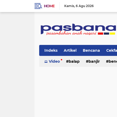
HOME
Kamis
6 Agu 2026
Indeks
Artikel
Bencana
Cekf
Musik
Video
Olahraga
balap
Pariwisata
banjir
ben
Pi
lingkungan
cerpen
lingkungan
pasban