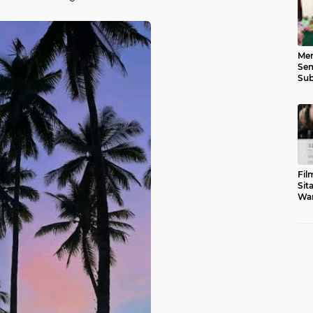
Men
Sem
Sub
Gen
Fil
Sit
War
Tar