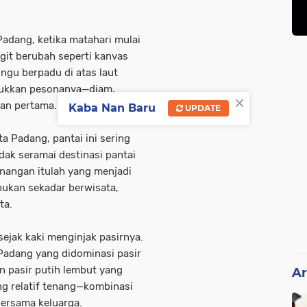
Padang, ketika matahari mulai
git berubah seperti kanvas
ungu berpadu di atas laut
jukkan pesonanya—diam,
×
an pertama.
Kaba Nan Baru
UPDATE
ta Padang, pantai ini sering
dak seramai destinasi pantai
tenangan itulah yang menjadi
bukan sekadar berwisata,
ta.
ejak kaki menginjak pasirnya.
Padang yang didominasi pasir
n pasir putih lembut yang
Ar
ng relatif tenang—kombinasi
ersama keluarga.