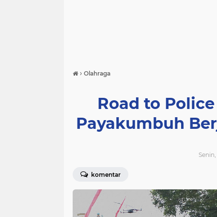
›
Olahraga
Road to Polic
Payakumbuh Berj
Senin,
komentar