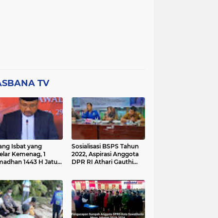
ASBANA TV
ang Isbat yang
Sosialisasi BSPS Tahun
elar Kemenag, 1
2022, Aspirasi Anggota
adhan 1443 H Jatuh
DPR RI Athari Gauthi
a Ahad 3 April 2022
Ardi di Nagari Taruang
Taruang