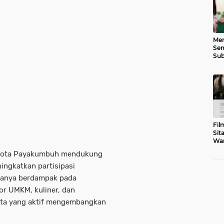
Men
Sem
Sub
Gen
Fil
Sit
War
Tar
Kota Payakumbuh mendukung
ngkatkan partisipasi
 hanya berdampak pada
or UMKM, kuliner, dan
ota yang aktif mengembangkan