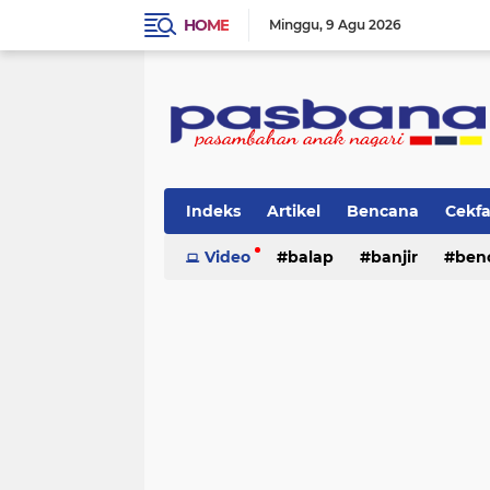
HOME
Minggu
9 Agu 2026
Indeks
Artikel
Bencana
Cekf
Musik
Video
Olahraga
balap
Pariwisata
banjir
ben
Pi
lingkungan
cerpen
lingkungan
pasban