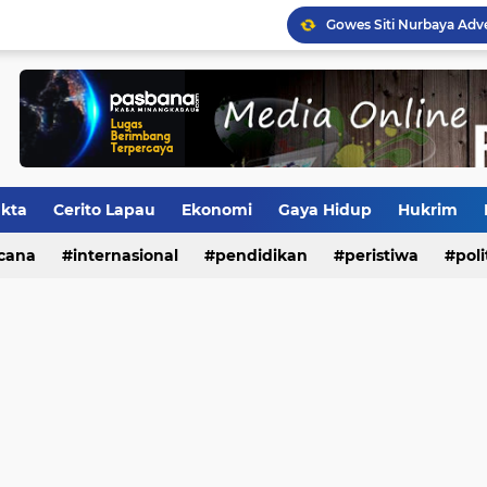
RSUD Pasaman Barat But
Growth Investing: Cara
akta
Cerito Lapau
Ekonomi
Gaya Hidup
Hukrim
Edging: Material Kecil y
cana
lkada
Ragam
internasional
Sastra
pendidikan
Seni
Sepak Bola
peristiwa
Teknologi
poli
a
pertanian