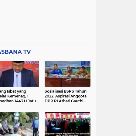
ASBANA TV
ang Isbat yang
Sosialisasi BSPS Tahun
elar Kemenag, 1
2022, Aspirasi Anggota
adhan 1443 H Jatuh
DPR RI Athari Gauthi
a Ahad 3 April 2022
Ardi di Nagari Taruang
Taruang