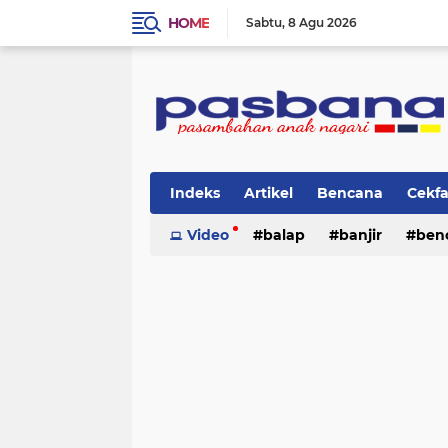
HOME
Sabtu
8 Agu 2026
Indeks
Artikel
Bencana
Cekf
Musik
Video
Olahraga
balap
Pariwisata
banjir
ben
Pi
lingkungan
cerpen
lingkungan
pasban