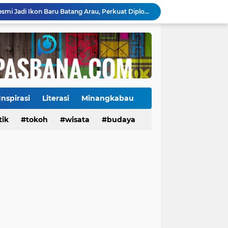
Jembatan Hildesheim Resmi Jadi Ikon Baru Batang Arau, Perkuat Diplomasi Padang-Jerman
Jalan Sungai Rumbai Timur–Blok D Sitiung II Mulai Diaspal, Akhiri Belasan Tahun Rusak
Ketua Baru KONI Payakumbuh Hadapi Ujian Cepat, Porprov 2026 Jadi Pembuktian
Danantara Siapkan Gelombang IPO BUMN Jumbo, Pegadaian Masuk Daftar Prioritas
Kasus Campak Masih Mengintai, Kemenkes Ingatkan Risiko Penularan di Sekolah
Jadwal Pekan Perdana Super League 2026/2027: Big Match Langsung Warnai Awal Musim
Mahyeldi Raih Penghargaan IPDN atas Kepemimpinan dan Reformasi Birokrasi di Sumbar
Gowes Siti Nurbaya Adventure-X Genap Satu Dekade, 3.000 Pesepeda Rayakan HJK Padang ke-357
Inspirasi
Literasi
Minangkabau
uh Penguatan Infrastruktur dan Alat Kesehatan
tik
Tokoh
tokoh
budaya
wisata
kuliner
budaya
25 Tahun Demokrat, DPC Padang Panjang Tanam Pohon di Lokasi Bekas Galodo Jembatan Kembar dan Gelar Pemeriksaan Kesehatan Gratis