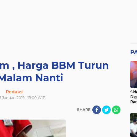
P
um , Harga BBM Turun
 Malam Nanti
Redaksi
Sid
Dig
5 Januari 2019 | 19:00 WIB
Ram
pad
SHARE