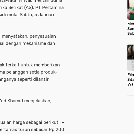
rata-rata minyak mentah dunia
ika Serikat (AS), PT Pertamina
di mulai Sabtu, 5 Januari
Men
Sem
Sub
i menyatakan, penyesuaian
Gen
suai dengan mekanisme dan
hak terkait untuk memberikan
ama pelanggan setia produk-
Fil
nganya seperti dilansir
Sit
War
Tar
s’ud Khamid menjelaskan,
ian harga sebagai berikut : -
- Pertamax turun sebesar Rp 200