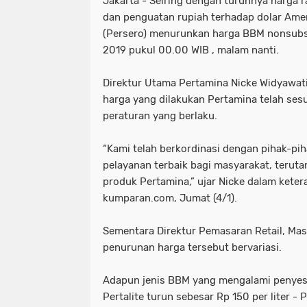
Jakarta - Seiring dengan turunnya harga 
dan penguatan rupiah terhadap dolar Amer
(Persero) menurunkan harga BBM nonsubsi
2019 pukul 00.00 WIB , malam nanti.
Direktur Utama Pertamina Nicke Widyawat
harga yang dilakukan Pertamina telah se
peraturan yang berlaku.
“Kami telah berkordinasi dengan pihak-pi
pelayanan terbaik bagi masyarakat, terut
produk Pertamina,” ujar Nicke dalam ketera
kumparan.com, Jumat (4/1).
Sementara Direktur Pemasaran Retail, Ma
penurunan harga tersebut bervariasi.
Adapun jenis BBM yang mengalami penyesua
Pertalite turun sebesar Rp 150 per liter 