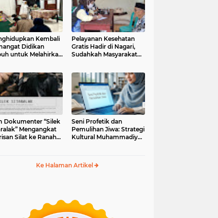
ghidupkan Kembali
Pelayanan Kesehatan
angat Didikan
Gratis Hadir di Nagari,
uh untuk Melahirkan
Sudahkah Masyarakat
erasi Berakhlak
Memanfaatkannya?
m Dokumenter “Silek
Seni Profetik dan
aralak” Mengangkat
Pemulihan Jiwa: Strategi
isan Silat ke Ranah
Kultural Muhammadiyah
i Kontemporer
di Era Digital
Ke Halaman Artikel