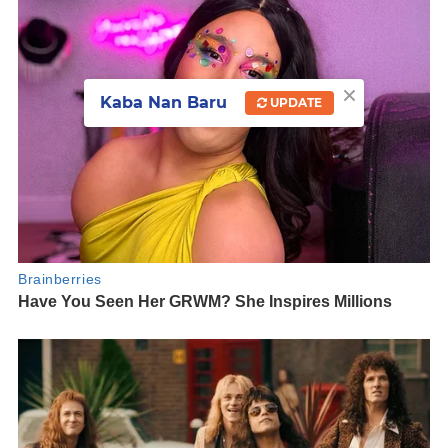
×
Kaba Nan Baru
UPDATE