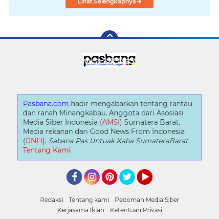
Lihat Selengkapnya
Pasbana.com
hadir mengabarkan tentang rantau
dan ranah Minangkabau. Anggota dari Asosiasi
Media Siber Indonesia
(AMSI)
Sumatera Barat.
Media rekanan dari Good News From Indonesia
(
GNFI
).
Sabana Pas Untuak Kaba SumateraBarat.
Tentang Kami
Facebook
Instagram
Pinterest
Twitter
YouTube
Redaksi
Tentang kami
Pedoman Media Siber
Kerjasama Iklan
Ketentuan Privasi