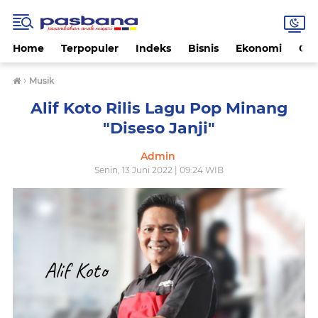
Home
Terpopuler
Indeks
Bisnis
Ekonomi
Gay
›
Musik
Alif Koto Rilis Lagu Pop Minang
"Diseso Janji"
Admin
Senin, 13 Juni 2022 | 09:24 WIB