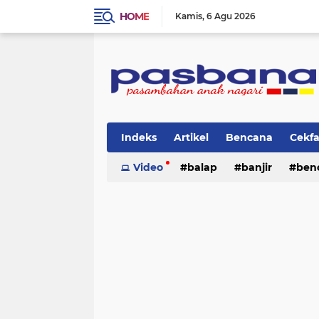
HOME
Kamis
6 Agu 2026
Indeks
Artikel
Bencana
Cekf
Musik
Video
Olahraga
balap
Pariwisata
banjir
ben
Pi
lingkungan
cerpen
lingkungan
pasban