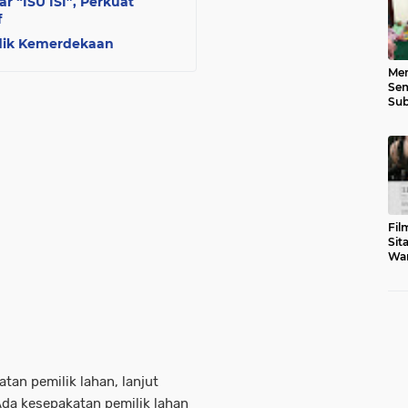
r “ISU ISI”, Perkuat
f
dik Kemerdekaan
Men
Sem
Sub
Gen
Fil
Sit
War
Tar
an pemilik lahan, lanjut
da kesepakatan pemilik lahan