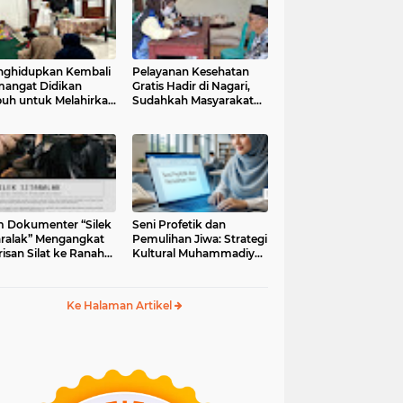
ghidupkan Kembali
Pelayanan Kesehatan
angat Didikan
Gratis Hadir di Nagari,
uh untuk Melahirkan
Sudahkah Masyarakat
erasi Berakhlak
Memanfaatkannya?
m Dokumenter “Silek
Seni Profetik dan
aralak” Mengangkat
Pemulihan Jiwa: Strategi
isan Silat ke Ranah
Kultural Muhammadiyah
i Kontemporer
di Era Digital
Ke Halaman Artikel