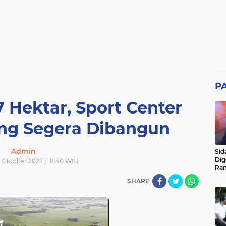
P
7 Hektar, Sport Center
ng Segera Dibangun
Admin
Sid
Dig
 Oktober 2022 | 18:40 WIB
Ram
pad
SHARE