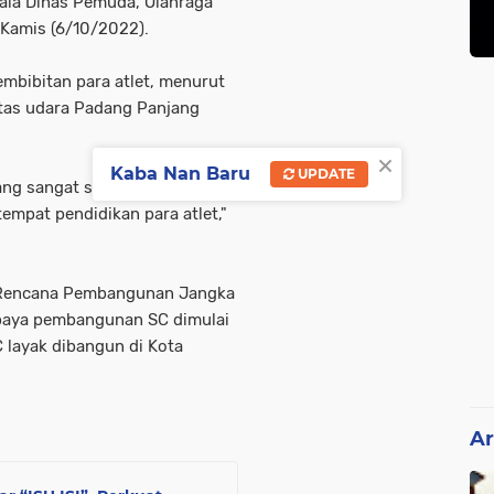
ala Dinas Pemuda, Olahraga
 Kamis (6/10/2022).
embibitan para atlet, menurut
itas udara Padang Panjang
×
Kaba Nan Baru
UPDATE
yang sangat strategis dengan
tempat pendidikan para atlet,"
 Rencana Pembangunan Jangka
aya pembangunan SC dimulai
SC layak dibangun di Kota
Ar