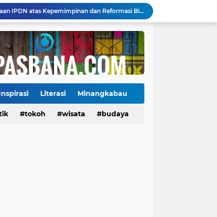
Payakumbuh Luncurkan GEMPITA BERSAMA, Dorong Pekarangan Jadi Sumber Pangan Keluarga
130 ASN dan Warga Payakumbuh Ikut Vaksin HPV, Upaya Cegah Kanker Serviks Diperluas
Ekonomi Indonesia Melaju 5,29%, Sinyal Daya Tahan di Tengah Tekanan Global
Tiga Alat Berat Diterjunkan, Normalisasi Sungai Batang Guo Dikebut Pascabanjir
Jelang Wajib Halal 2026, Sumbar Percepat Sertifikasi UMKM dan Bangun Ekosistem Halal
Tigo Kayo FC Juara Piala Wali Kota Payakumbuh 2026 Usai Menang Adu Penalti
Danantara Siapkan Gelombang IPO BUMN Jumbo, Pegadaian Masuk Daftar Prioritas
Kasus Campak Masih Mengintai, Kemenkes Ingatkan Risiko Penularan di Sekolah
Inspirasi
Literasi
Minangkabau
Jadwal Pekan Perdana Super League 2026/2027: Big Match Langsung Warnai Awal Musim
tik
Tokoh
tokoh
budaya
wisata
kuliner
budaya
Mahyeldi Raih Penghargaan IPDN atas Kepemimpinan dan Reformasi Birokrasi di Sumbar