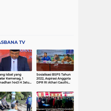
ASBANA TV
ang Isbat yang
Sosialisasi BSPS Tahun
elar Kemenag, 1
2022, Aspirasi Anggota
adhan 1443 H Jatuh
DPR RI Athari Gauthi
a Ahad 3 April 2022
Ardi di Nagari Taruang
Taruang