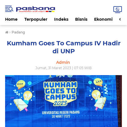
Home
Terpopuler
Indeks
Bisnis
Ekonomi
Gay
›
Padang
Kumham Goes To Campus IV Hadir
di UNP
Admin
Jumat, 31 Maret 2023 | 07:05 WIB