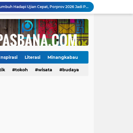
Danantara Siapkan Gelombang IPO BUMN Jumbo, Pegadaian Masuk Daftar Prioritas
Kasus Campak Masih Mengintai, Kemenkes Ingatkan Risiko Penularan di Sekolah
Jadwal Pekan Perdana Super League 2026/2027: Big Match Langsung Warnai Awal Musim
Mahyeldi Raih Penghargaan IPDN atas Kepemimpinan dan Reformasi Birokrasi di Sumbar
Payakumbuh Luncurkan GEMPITA BERSAMA, Dorong Pekarangan Jadi Sumber Pangan Keluarga
130 ASN dan Warga Payakumbuh Ikut Vaksin HPV, Upaya Cegah Kanker Serviks Diperluas
Ekonomi Indonesia Melaju 5,29%, Sinyal Daya Tahan di Tengah Tekanan Global
Tiga Alat Berat Diterjunkan, Normalisasi Sungai Batang Guo Dikebut Pascabanjir
Inspirasi
Literasi
Minangkabau
Jelang Wajib Halal 2026, Sumbar Percepat Sertifikasi UMKM dan Bangun Ekosistem Halal
tik
Tokoh
tokoh
budaya
wisata
kuliner
budaya
Ketua Baru KONI Payakumbuh Hadapi Ujian Cepat, Porprov 2026 Jadi Pembuktian