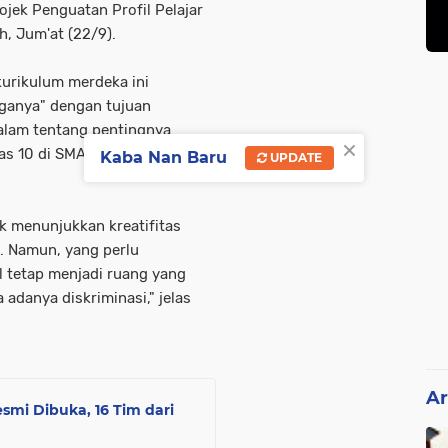
jek Penguatan Profil Pelajar
, Jum'at (22/9).
urikulum merdeka ini
ganya" dengan tujuan
lam tentang pentingnya
×
as 10 di SMAN 5 Kota
Kaba Nan Baru
UPDATE
uk menunjukkan kreatifitas
. Namun, yang perlu
l tetap menjadi ruang yang
adanya diskriminasi," jelas
Ar
smi Dibuka, 16 Tim dari