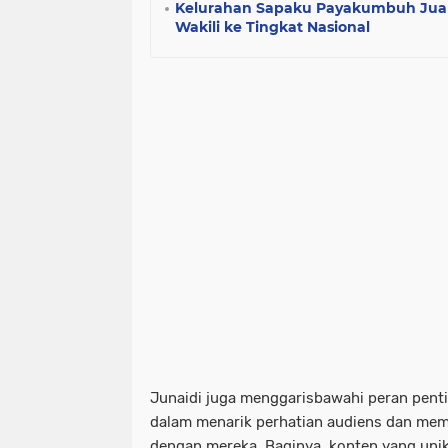
Kelurahan Sapaku Payakumbuh Juar
Wakili ke Tingkat Nasional
Junaidi juga menggarisbawahi peran penti
dalam menarik perhatian audiens dan me
dengan mereka. Baginya, konten yang uni