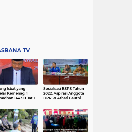
ASBANA TV
ang Isbat yang
Sosialisasi BSPS Tahun
elar Kemenag, 1
2022, Aspirasi Anggota
adhan 1443 H Jatuh
DPR RI Athari Gauthi
a Ahad 3 April 2022
Ardi di Nagari Taruang
Taruang