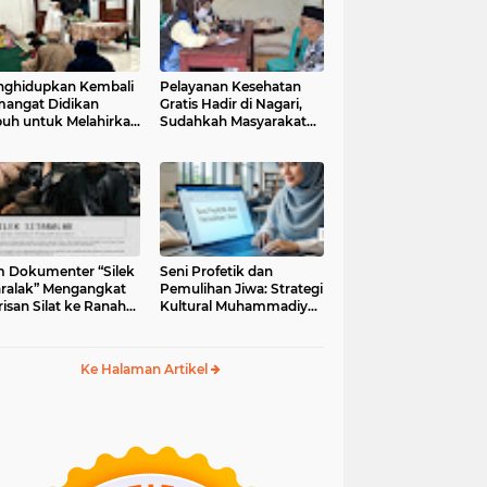
ghidupkan Kembali
Pelayanan Kesehatan
angat Didikan
Gratis Hadir di Nagari,
uh untuk Melahirkan
Sudahkah Masyarakat
erasi Berakhlak
Memanfaatkannya?
m Dokumenter “Silek
Seni Profetik dan
aralak” Mengangkat
Pemulihan Jiwa: Strategi
isan Silat ke Ranah
Kultural Muhammadiyah
i Kontemporer
di Era Digital
Ke Halaman Artikel