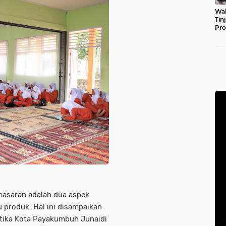
Wal
Tin
Pro
Pul
masaran adalah dua aspek
 produk. Hal ini disampaikan
atika Kota Payakumbuh Junaidi