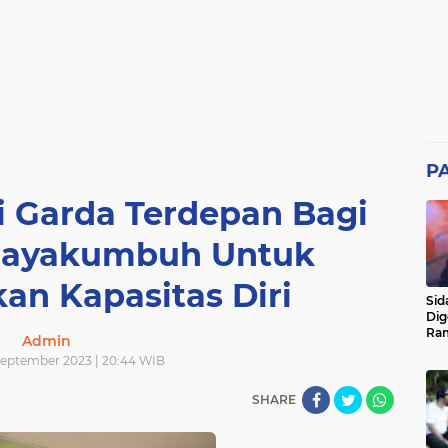
P
i Garda Terdepan Bagi
 Payakumbuh Untuk
an Kapasitas Diri
Sid
Dig
Ram
Admin
pad
September 2023 | 20:44 WIB
SHARE