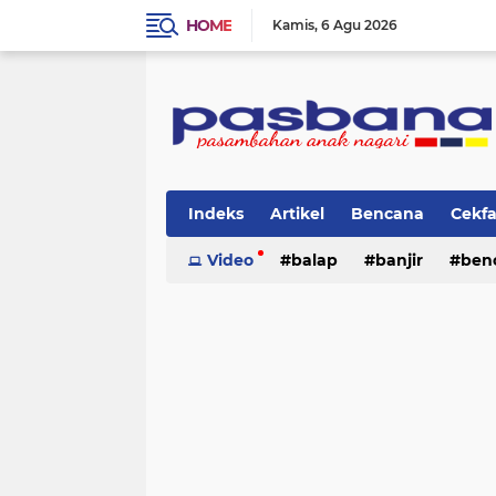
HOME
Kamis
6 Agu 2026
Indeks
Artikel
Bencana
Cekf
Musik
Video
Olahraga
balap
Pariwisata
banjir
ben
Pi
lingkungan
cerpen
lingkungan
pasban