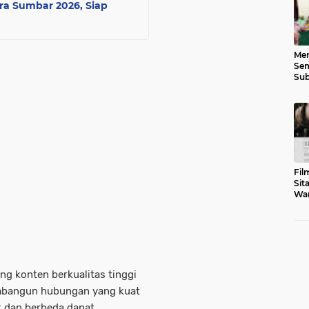
a Sumbar 2026, Siap
Men
Sem
Sub
Gen
Fil
Sit
War
Tar
ng konten berkualitas tinggi
mbangun hubungan yang kuat
k dan berbeda dapat