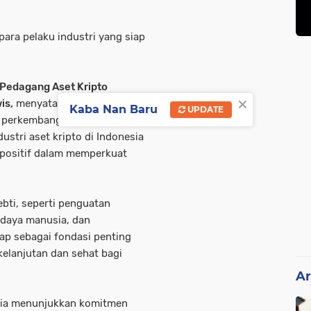
ara pelaku industri yang siap
 Pedagang Aset Kripto
×
is,
menyatakan komitmen
Kaba Nan Baru
UPDATE
g perkembangan ekosistem aset
ustri aset kripto di Indonesia
h positif dalam memperkuat
bti, seperti penguatan
 daya manusia, dan
gap sebagai fondasi penting
elanjutan dan sehat bagi
Ar
nesia menunjukkan komitmen