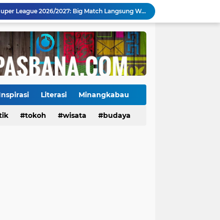
Mahyeldi Raih Penghargaan IPDN atas Kepemimpinan dan Reformasi Birokrasi di Sumbar
Payakumbuh Luncurkan GEMPITA BERSAMA, Dorong Pekarangan Jadi Sumber Pangan Keluarga
130 ASN dan Warga Payakumbuh Ikut Vaksin HPV, Upaya Cegah Kanker Serviks Diperluas
Ekonomi Indonesia Melaju 5,29%, Sinyal Daya Tahan di Tengah Tekanan Global
Tiga Alat Berat Diterjunkan, Normalisasi Sungai Batang Guo Dikebut Pascabanjir
Jelang Wajib Halal 2026, Sumbar Percepat Sertifikasi UMKM dan Bangun Ekosistem Halal
Tigo Kayo FC Juara Piala Wali Kota Payakumbuh 2026 Usai Menang Adu Penalti
Danantara Siapkan Gelombang IPO BUMN Jumbo, Pegadaian Masuk Daftar Prioritas
Inspirasi
Literasi
Minangkabau
Kasus Campak Masih Mengintai, Kemenkes Ingatkan Risiko Penularan di Sekolah
tik
Tokoh
tokoh
budaya
wisata
kuliner
budaya
Jadwal Pekan Perdana Super League 2026/2027: Big Match Langsung Warnai Awal Musim