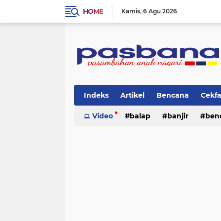
HOME
Kamis
6 Agu 2026
Indeks
Artikel
Bencana
Cekf
Musik
Video
Olahraga
balap
Pariwisata
banjir
ben
Pi
lingkungan
cerpen
lingkungan
pasban