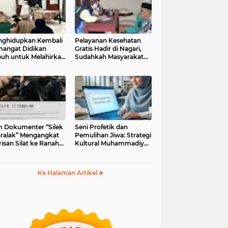
ghidupkan Kembali
Pelayanan Kesehatan
angat Didikan
Gratis Hadir di Nagari,
uh untuk Melahirkan
Sudahkah Masyarakat
erasi Berakhlak
Memanfaatkannya?
m Dokumenter “Silek
Seni Profetik dan
aralak” Mengangkat
Pemulihan Jiwa: Strategi
isan Silat ke Ranah
Kultural Muhammadiyah
i Kontemporer
di Era Digital
Ke Halaman Artikel