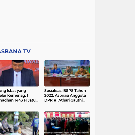
ASBANA TV
ang Isbat yang
Sosialisasi BSPS Tahun
elar Kemenag, 1
2022, Aspirasi Anggota
adhan 1443 H Jatuh
DPR RI Athari Gauthi
a Ahad 3 April 2022
Ardi di Nagari Taruang
Taruang