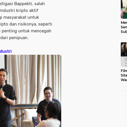
tigasi Bappebti, salah
ndustri kripto aktif
gi masyarakat untuk
Men
to dan risikonya, seperti
Sem
ini penting untuk mencegah
Sub
Gen
dari penipuan.
dustri
Fil
Sit
War
Tar