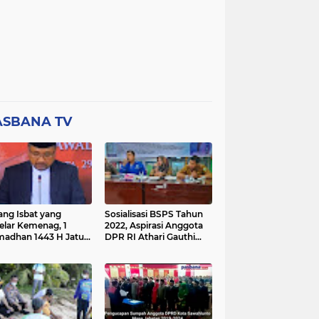
ASBANA TV
ang Isbat yang
Sosialisasi BSPS Tahun
elar Kemenag, 1
2022, Aspirasi Anggota
adhan 1443 H Jatuh
DPR RI Athari Gauthi
a Ahad 3 April 2022
Ardi di Nagari Taruang
Taruang