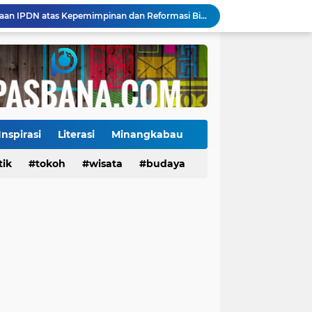
Mahyeldi Raih Penghargaan IPDN atas Kepemimpinan dan Reformasi Birokrasi di Sumbar
Payakumbuh Luncurkan GEMPITA BERSAMA, Dorong Pekarangan Jadi Sumber Pangan Keluarga
130 ASN dan Warga Payakumbuh Ikut Vaksin HPV, Upaya Cegah Kanker Serviks Diperluas
Ekonomi Indonesia Melaju 5,29%, Sinyal Daya Tahan di Tengah Tekanan Global
Tiga Alat Berat Diterjunkan, Normalisasi Sungai Batang Guo Dikebut Pascabanjir
Jelang Wajib Halal 2026, Sumbar Percepat Sertifikasi UMKM dan Bangun Ekosistem Halal
Tigo Kayo FC Juara Piala Wali Kota Payakumbuh 2026 Usai Menang Adu Penalti
Danantara Siapkan Gelombang IPO BUMN Jumbo, Pegadaian Masuk Daftar Prioritas
Inspirasi
Literasi
Minangkabau
Kasus Campak Masih Mengintai, Kemenkes Ingatkan Risiko Penularan di Sekolah
tik
Tokoh
tokoh
budaya
wisata
kuliner
budaya
Jadwal Pekan Perdana Super League 2026/2027: Big Match Langsung Warnai Awal Musim