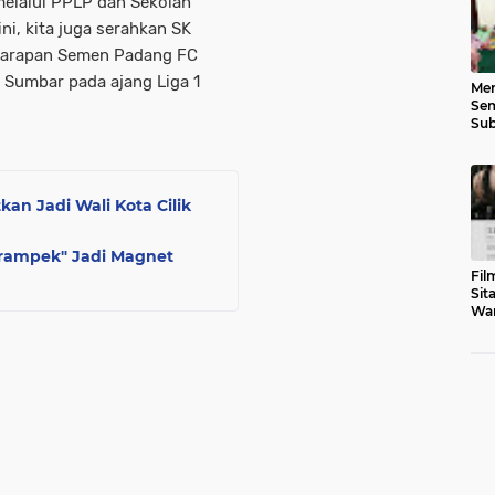
melalui PPLP dan Sekolah
ni, kita juga serahkan SK
 harapan Semen Padang FC
Sumbar pada ajang Liga 1
Men
Sem
Sub
Gen
an Jadi Wali Kota Cilik
arampek" Jadi Magnet
Fil
Sit
War
Tar