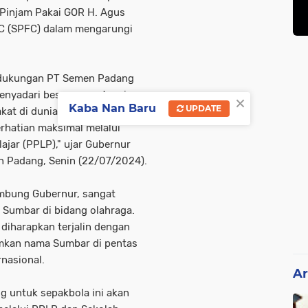
 Pinjam Pakai GOR H. Agus
C (SPFC) dalam mengarungi
as dukungan PT Semen Padang
menyadari besarnya potensi
×
Kaba Nan Baru
UPDATE
kat di dunia olahraga. Di
rhatian maksimal melalui
ajar (PPLP)," ujar Gubernur
 Padang, Senin (22/07/2024).
mbung Gubernur, sangat
Sumbar di bidang olahraga.
 diharapkan terjalin dengan
kan nama Sumbar di pentas
rnasional.
Ar
 untuk sepakbola ini akan