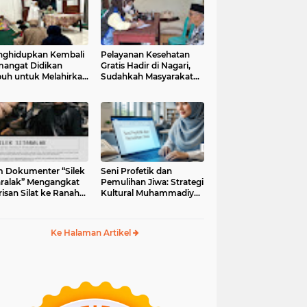
ghidupkan Kembali
Pelayanan Kesehatan
angat Didikan
Gratis Hadir di Nagari,
uh untuk Melahirkan
Sudahkah Masyarakat
erasi Berakhlak
Memanfaatkannya?
m Dokumenter “Silek
Seni Profetik dan
aralak” Mengangkat
Pemulihan Jiwa: Strategi
isan Silat ke Ranah
Kultural Muhammadiyah
i Kontemporer
di Era Digital
Ke Halaman Artikel