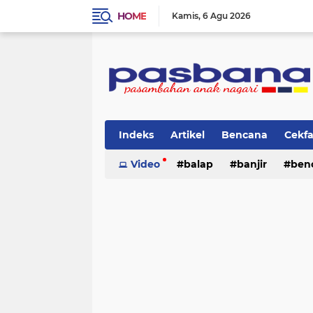
HOME
Kamis
6 Agu 2026
Indeks
Artikel
Bencana
Cekf
Musik
Video
Olahraga
balap
Pariwisata
banjir
ben
Pi
lingkungan
cerpen
lingkungan
pasban