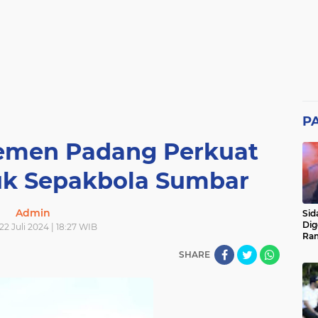
P
emen Padang Perkuat
tuk Sepakbola Sumbar
Admin
Sid
Dig
22 Juli 2024 | 18:27 WIB
Ram
pad
SHARE