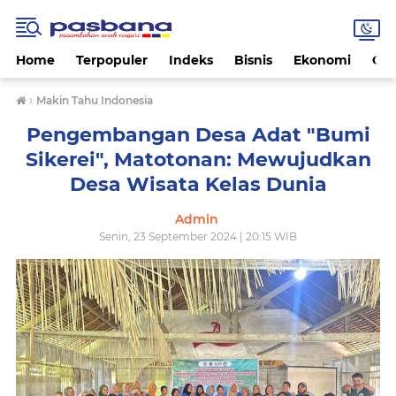
Home
Terpopuler
Indeks
Bisnis
Ekonomi
Gay
›
Makin Tahu Indonesia
Pengembangan Desa Adat "Bumi
Sikerei", Matotonan: Mewujudkan
Desa Wisata Kelas Dunia
Admin
Senin, 23 September 2024 | 20:15 WIB