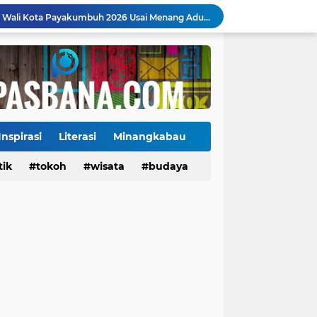
Tigo Kayo FC Juara Piala Wali Kota Payakumbuh 2026 Usai Menang Adu Penalti
, Ini Alasan Kolostrum Dijuluki Liquid Gold
Harus Berkarier dan Jalani Profesi yang Sama
Vietnam Puncaki Grup A ASEAN Championship 2026, Indonesia Wajib Menang di Singapura
Waspada Cuaca Ekstrem, Gubernur Sumbar Minta Warga Siaga Banjir dan Longsor
Groundbreaking Dimulai, Jembatan Gantung Bintungan Pelangai Gadang Ditarget Rampung Akhir 2026
Cuaca Ekstrem Ancam Sumatra Sepekan, Warga Diminta Waspadai Hujan Lebat dan Longsor
Ekonomi Indonesia Melaju 5,29%, Sinyal Daya Tahan di Tengah Tekanan Global
Inspirasi
Literasi
Minangkabau
Tiga Alat Berat Diterjunkan, Normalisasi Sungai Batang Guo Dikebut Pascabanjir
tik
Tokoh
tokoh
budaya
wisata
kuliner
budaya
Jelang Wajib Halal 2026, Sumbar Percepat Sertifikasi UMKM dan Bangun Ekosistem Halal