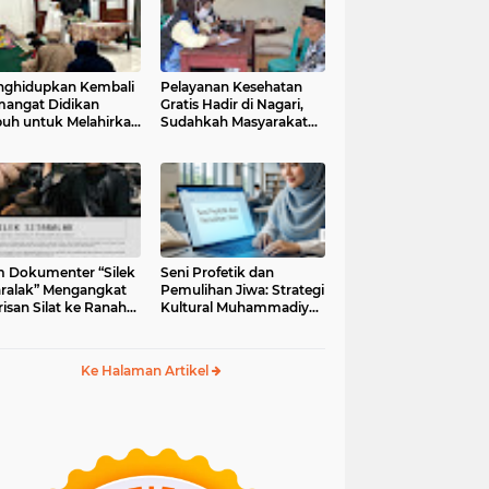
ghidupkan Kembali
Pelayanan Kesehatan
angat Didikan
Gratis Hadir di Nagari,
uh untuk Melahirkan
Sudahkah Masyarakat
erasi Berakhlak
Memanfaatkannya?
m Dokumenter “Silek
Seni Profetik dan
aralak” Mengangkat
Pemulihan Jiwa: Strategi
isan Silat ke Ranah
Kultural Muhammadiyah
i Kontemporer
di Era Digital
Ke Halaman Artikel