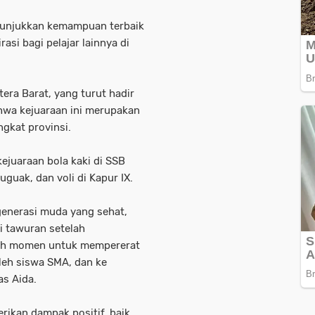
 Tunjukkan kemampuan terbaik
rasi bagi pelajar lainnya di
era Barat, yang turut hadir
wa kejuaraan ini merupakan
ngkat provinsi.
kejuaraan bola kaki di SSB
guak, dan voli di Kapur IX.
 generasi muda yang sehat,
gi tawuran setelah
alah momen untuk mempererat
oleh siswa SMA, dan ke
as Aida.
rikan dampak positif, baik