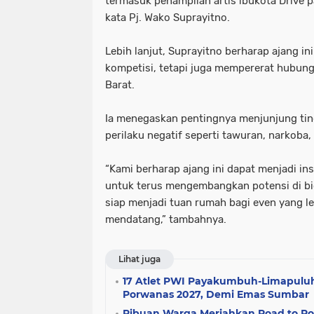
termasuk penampilan artis ibukota Drive 
kata Pj. Wako Suprayitno.
Lebih lanjut, Suprayitno berharap ajang in
kompetisi, tetapi juga mempererat hubung
Barat.
Ia menegaskan pentingnya menjunjung ting
perilaku negatif seperti tawuran, narkoba
“Kami berharap ajang ini dapat menjadi in
untuk terus mengembangkan potensi di b
siap menjadi tuan rumah bagi even yang le
mendatang,” tambahnya.
Lihat juga
17 Atlet PWI Payakumbuh-Limapulu
Porwanas 2027, Demi Emas Sumbar
Ribuan Warga Meriahkan Road to Po