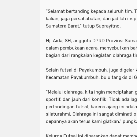
“Selamat bertanding kepada seluruh tim.
kalian, jaga persahabatan, dan jadilah inspi
Sumatera Barat,” tutup Suprayitno.
Hj. Aida, SH, anggota DPRD Provinsi Sumat
dalam pembukaan acara, menyebutkan bah
bagian dari rangkaian kegiatan olahraga ti
Selain futsal di Payakumbuh, juga digelar 
Kecamatan Payakumbuh, bulu tangkis di Gu
“Melalui olahraga, kita ingin menciptakan
sportif, dan jauh dari konflik. Tidak ada la
pertandingan futsal, karena ajang ini ad
silaturahmi. Olahraga ini sangat diminati 
depannya akan terus kami giatkan,” pungk
Kejurda Futsal ini diharapkan dapat membe