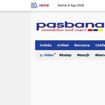
HOME
Kamis
6 Agu 2026
Indeks
Artikel
Bencana
Cekf
Musik
Video
Olahraga
balap
Pariwisata
banjir
ben
Pi
lingkungan
cerpen
lingkungan
pasban