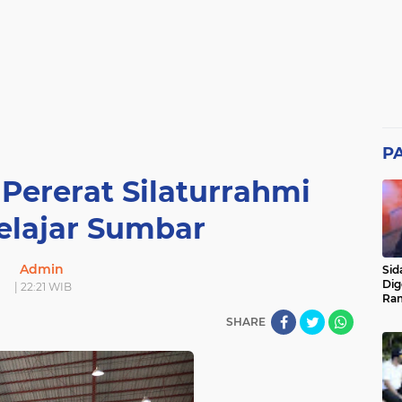
P
 Pererat Silaturrahmi
elajar Sumbar
Admin
Sid
Dig
| 22:21 WIB
Ram
pad
SHARE