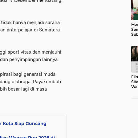
pada 17 Desember mendatang,”
i tidak hanya menjadi sarana
Men
Sem
an antarpelajar di Sumatera
Sub
Gen
gi sportivitas dan menjauhi
, dan penyimpangan lainnya.
spirasi bagi generasi muda
Fil
idang olahraga. Payakumbuh
Sit
War
bih besar lagi di masa
Tar
h Kota Siap Guncang
lice Woman Run 2026 di