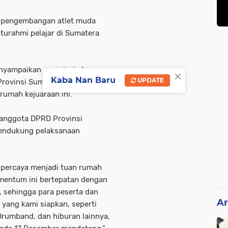
si pengembangan atlet muda
turahmi pelajar di Sumatera
nyampaikan apresiasi atas
×
Kaba Nan Baru
UPDATE
rovinsi Sumatera Barat yang
umah kejuaraan ini.
 anggota DPRD Provinsi
 mendukung pelaksanaan
percaya menjadi tuan rumah
mentum ini bertepatan dengan
 sehingga para peserta dan
Ar
 yang kami siapkan, seperti
Drumband, dan hiburan lainnya,