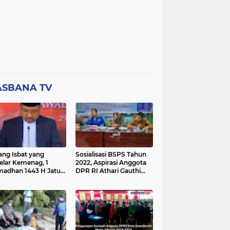
ASBANA TV
ang Isbat yang
Sosialisasi BSPS Tahun
elar Kemenag, 1
2022, Aspirasi Anggota
adhan 1443 H Jatuh
DPR RI Athari Gauthi
a Ahad 3 April 2022
Ardi di Nagari Taruang
Taruang