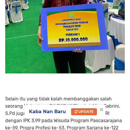
Selain itu yang tidak kalah membanggakan salah
seorang Mahasiswa BK FKIP UNRI yakni Aliya Sabrini,
×
Kaba Nan Baru
UPDATE
S.Pd juga menjadi Lulusan Pemuncak FKIP UNRI
dengan IPK 3,99 pada Wisuda Program Pascasarajana
ke-59, Progra Profesi ke-53, Program Sarjana ke-122