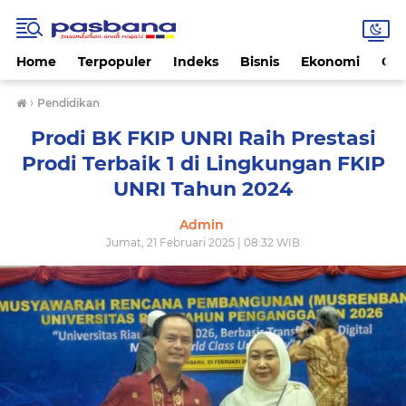
Home
Terpopuler
Indeks
Bisnis
Ekonomi
Gay
›
Pendidikan
Prodi BK FKIP UNRI Raih Prestasi
Prodi Terbaik 1 di Lingkungan FKIP
UNRI Tahun 2024
Admin
Jumat, 21 Februari 2025 | 08:32 WIB