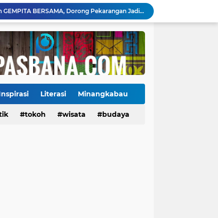
Payakumbuh Luncurkan GEMPITA BERSAMA, Dorong Pekarangan Jadi Sumber Pangan Keluarga
130 ASN dan Warga Payakumbuh Ikut Vaksin HPV, Upaya Cegah Kanker Serviks Diperluas
Ekonomi Indonesia Melaju 5,29%, Sinyal Daya Tahan di Tengah Tekanan Global
Tiga Alat Berat Diterjunkan, Normalisasi Sungai Batang Guo Dikebut Pascabanjir
Jelang Wajib Halal 2026, Sumbar Percepat Sertifikasi UMKM dan Bangun Ekosistem Halal
Tigo Kayo FC Juara Piala Wali Kota Payakumbuh 2026 Usai Menang Adu Penalti
Danantara Siapkan Gelombang IPO BUMN Jumbo, Pegadaian Masuk Daftar Prioritas
Kasus Campak Masih Mengintai, Kemenkes Ingatkan Risiko Penularan di Sekolah
Inspirasi
Literasi
Minangkabau
Jadwal Pekan Perdana Super League 2026/2027: Big Match Langsung Warnai Awal Musim
tik
Tokoh
tokoh
budaya
wisata
kuliner
budaya
Mahyeldi Raih Penghargaan IPDN atas Kepemimpinan dan Reformasi Birokrasi di Sumbar