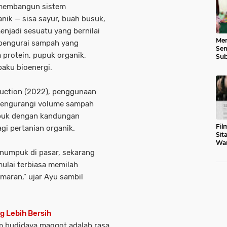
a membangun sistem
ik — sisa sayur, buah busuk,
enjadi sesuatu yang bernilai
Men
 pengurai sampah yang
Sem
protein, pupuk organik,
Sub
Gen
aku bioenergi.
uction (2022)
, penggunaan
mengurangi volume sampah
upuk dengan kandungan
Fil
gi pertanian organik.
Sit
War
Tar
numpuk di pasar, sekarang
ulai terbiasa memilah
maran,” ujar Ayu sambil
g Lebih Bersih
am budidaya maggot adalah rasa