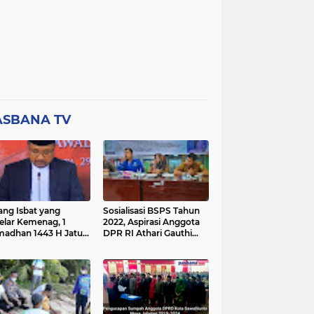
ASBANA TV
ang Isbat yang
Sosialisasi BSPS Tahun
elar Kemenag, 1
2022, Aspirasi Anggota
adhan 1443 H Jatuh
DPR RI Athari Gauthi
a Ahad 3 April 2022
Ardi di Nagari Taruang
Taruang