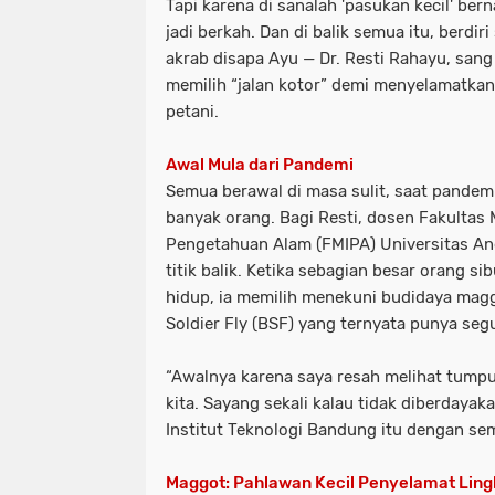
Tapi karena di sanalah 'pasukan kecil' b
jadi berkah. Dan di balik semua itu, berdi
akrab disapa Ayu — Dr. Resti Rahayu, san
memilih “jalan kotor” demi menyelamatka
petani.
Awal Mula dari Pandemi
Semua berawal di masa sulit, saat pande
banyak orang. Bagi Resti, dosen Fakultas
Pengetahuan Alam (FMIPA) Universitas And
titik balik. Ketika sebagian besar orang s
hidup, ia memilih menekuni budidaya maggo
Soldier Fly (BSF) yang ternyata punya se
“Awalnya karena saya resah melihat tumpu
kita. Sayang sekali kalau tidak diberdayaka
Institut Teknologi Bandung itu dengan se
Maggot: Pahlawan Kecil Penyelamat Lin