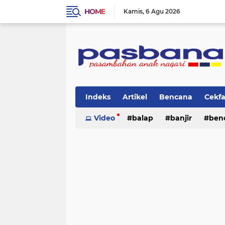
HOME
Kamis
6 Agu 2026
Indeks
Artikel
Bencana
Cekf
Musik
Video
Olahraga
balap
Pariwisata
banjir
ben
Pi
lingkungan
cerpen
lingkungan
pasban