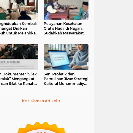
ghidupkan Kembali
Pelayanan Kesehatan
angat Didikan
Gratis Hadir di Nagari,
uh untuk Melahirkan
Sudahkah Masyarakat
erasi Berakhlak
Memanfaatkannya?
m Dokumenter “Silek
Seni Profetik dan
aralak” Mengangkat
Pemulihan Jiwa: Strategi
isan Silat ke Ranah
Kultural Muhammadiyah
i Kontemporer
di Era Digital
Ke Halaman Artikel