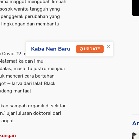
ernama maggot mengubah limbah
ri sosok wanita tangguh yang
g penggerak perubahan yang
n lingkungan dan membantu
×
Kaba Nan Baru
UPDATE
mi Covid-19 mengubah hidup
 Matematika dan Ilmu
alas, masa itu justru menjadi
ibuk mencari cara bertahan
t — larva dari lalat Black
gudang manfaat.
kan sampah organik di sekitar
n,” ujar lulusan doktoral dari
mangat.
Ar
gkungan