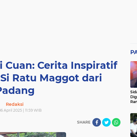
P
Cuan: Cerita Inspiratif
 Si Ratu Maggot dari
Padang
Sid
Dig
Ram
Redaksi
pad
6 April 2025 | 11:59 WIB
SHARE