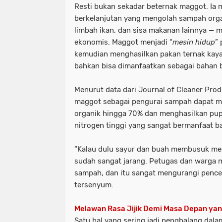
Resti bukan sekadar beternak maggot. I
berkelanjutan yang mengolah sampah organ
limbah ikan, dan sisa makanan lainnya — m
ekonomis. Maggot menjadi “
mesin hidup
”
kemudian menghasilkan pakan ternak kaya 
bahkan bisa dimanfaatkan sebagai bahan b
Menurut data dari
Journal of Cleaner Prod
maggot sebagai pengurai sampah dapat 
organik hingga 70% dan menghasilkan p
nitrogen tinggi yang sangat bermanfaat ba
“Kalau dulu sayur dan buah membusuk me
sudah sangat jarang. Petugas dan warga m
sampah, dan itu sangat mengurangi pence
tersenyum.
Melawan Rasa Jijik Demi Masa Depan yan
Satu hal yang sering jadi penghalang dal