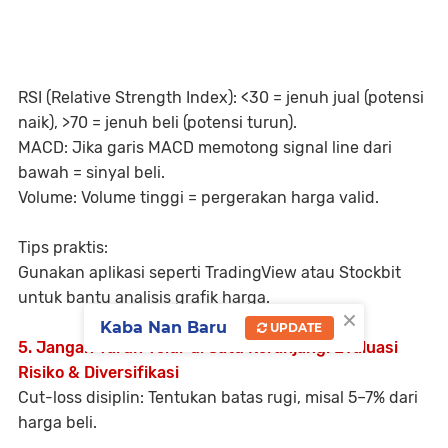
RSI (Relative Strength Index):
<30 = jenuh jual (potensi
naik), >70 = jenuh beli (potensi turun).
MACD:
Jika garis MACD memotong signal line dari
bawah = sinyal beli.
Volume:
Volume tinggi = pergerakan harga valid.
Tips praktis:
Gunakan aplikasi seperti TradingView atau Stockbit
untuk bantu analisis grafik harga.
×
Kaba Nan Baru
UPDATE
5. Jangan Taruh Telur di Satu Keranjang: Evaluasi
Risiko & Diversifikasi
Cut-loss disiplin:
Tentukan batas rugi, misal 5–7% dari
harga beli.