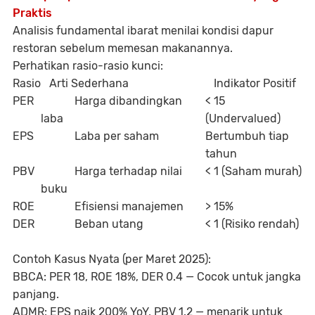
Praktis
Analisis fundamental ibarat menilai kondisi dapur
restoran sebelum memesan makanannya.
Perhatikan rasio-rasio kunci:
Rasio
Arti Sederhana
Indikator Positif
PER
Harga dibandingkan
< 15
laba
(Undervalued)
EPS
Laba per saham
Bertumbuh tiap
tahun
PBV
Harga terhadap nilai
< 1 (Saham murah)
buku
ROE
Efisiensi manajemen
> 15%
DER
Beban utang
< 1 (Risiko rendah)
Contoh Kasus Nyata (per Maret 2025):
BBCA:
PER 18, ROE 18%, DER 0.4 — Cocok untuk jangka
panjang.
ADMR:
EPS naik 200% YoY, PBV 1.2 — menarik untuk