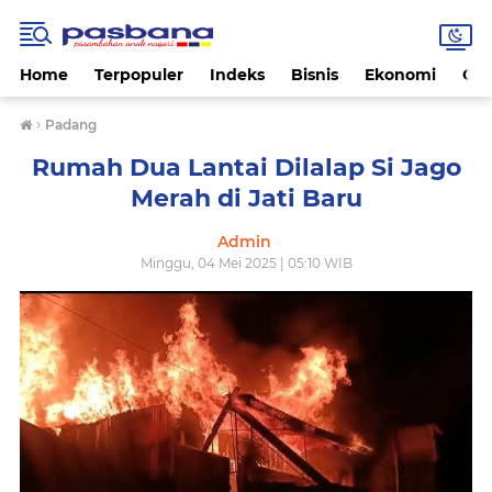
Home
Terpopuler
Indeks
Bisnis
Ekonomi
Gay
›
Padang
Rumah Dua Lantai Dilalap Si Jago
Merah di Jati Baru
Admin
Minggu, 04 Mei 2025 | 05:10 WIB