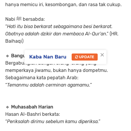
hanya memicu iri, kesombongan, dan rasa tak cukup.
Nabi ﷺ bersabda:
“
Hati itu bisa berkarat sebagaimana besi berkarat.
Obatnya adalah dzikir dan membaca Al-Qur’an
.”
(HR.
Baihaqi)
×
🔹
Bangun Komunitas yang Membangun
Kaba Nan Baru
UPDATE
Bergabunglah dengan orang-orang yang
memperkaya jiwamu, bukan hanya dompetmu.
Sebagaimana kata pepatah Arab:
“
Temanmu adalah cerminan agamamu.”
🔹
Muhasabah Harian
Hasan Al-Bashri berkata:
“
Periksalah dirimu sebelum kamu diperiksa.”