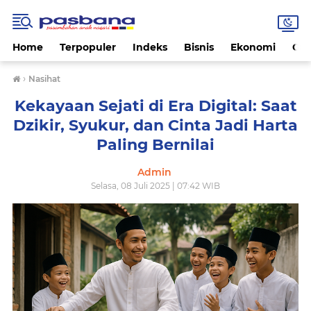
Home
Terpopuler
Indeks
Bisnis
Ekonomi
Gay
›
Nasihat
Kekayaan Sejati di Era Digital: Saat
Dzikir, Syukur, dan Cinta Jadi Harta
Paling Bernilai
Admin
Selasa, 08 Juli 2025 | 07:42 WIB