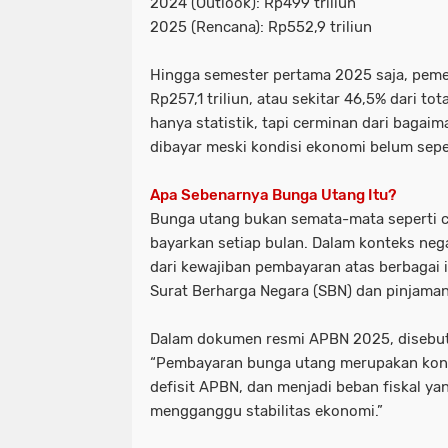
2024 (Outlook):
Rp499 triliun
2025 (Rencana):
Rp552,9 triliun
Hingga semester pertama 2025 saja, pem
Rp257,1 triliun, atau sekitar
46,5% dari tot
hanya statistik, tapi cerminan dari bagai
dibayar meski kondisi ekonomi belum sep
Apa Sebenarnya Bunga Utang Itu?
Bunga utang bukan semata-mata seperti ci
bayarkan setiap bulan. Dalam konteks nega
dari kewajiban pembayaran atas berbagai
Surat Berharga Negara (SBN)
dan
pinjaman
Dalam dokumen resmi APBN 2025, disebu
“Pembayaran bunga utang merupakan kon
defisit APBN, dan menjadi beban fiskal yan
mengganggu stabilitas ekonomi.”