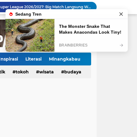
Jadwal Pekan Perdana Super League 2026/2027: Big Match Langsung Warnai Awal Musim
Mahyeldi Raih Penghargaan IPDN atas Kepemimpinan dan Reformasi Birokrasi di Sumbar
Payakumbuh Luncurkan GEMPITA BERSAMA, Dorong Pekarangan Jadi Sumber Pangan Keluarga
130 ASN dan Warga Payakumbuh Ikut Vaksin HPV, Upaya Cegah Kanker Serviks Diperluas
Ekonomi Indonesia Melaju 5,29%, Sinyal Daya Tahan di Tengah Tekanan Global
Tiga Alat Berat Diterjunkan, Normalisasi Sungai Batang Guo Dikebut Pascabanjir
Jelang Wajib Halal 2026, Sumbar Percepat Sertifikasi UMKM dan Bangun Ekosistem Halal
Ketua Baru KONI Payakumbuh Hadapi Ujian Cepat, Porprov 2026 Jadi Pembuktian
Inspirasi
Literasi
Minangkabau
Danantara Siapkan Gelombang IPO BUMN Jumbo, Pegadaian Masuk Daftar Prioritas
tik
Tokoh
tokoh
budaya
wisata
kuliner
budaya
Kasus Campak Masih Mengintai, Kemenkes Ingatkan Risiko Penularan di Sekolah