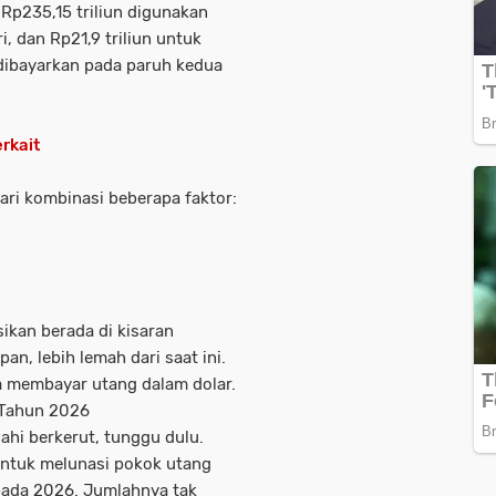
r
Rp235,15 triliun digunakan
i
, dan
Rp21,9 triliun
untuk
 dibayarkan pada paruh kedua
rkait
ari kombinasi beberapa faktor:
sikan berada di kisaran
an, lebih lemah dari saat ini.
a membayar utang dalam dolar.
 Tahun 2026
hi berkerut, tunggu dulu.
untuk
melunasi pokok utang
 pada
2026
. Jumlahnya tak