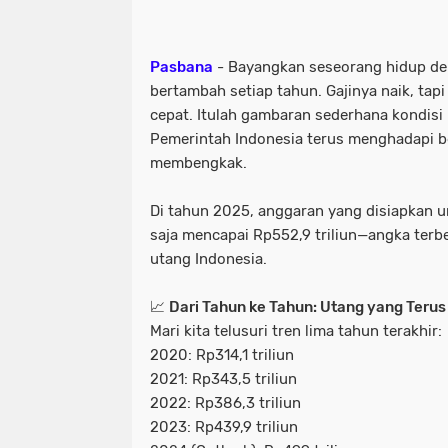
Pasbana
- Bayangkan seseorang hidup den
bertambah setiap tahun. Gajinya naik, tap
cepat. Itulah gambaran sederhana kondisi 
Pemerintah Indonesia terus menghadapi b
membengkak.
Di tahun 2025, anggaran yang disiapkan
saja
mencapai
Rp552,9 triliun
—angka terbe
utang Indonesia.
📈
Dari Tahun ke Tahun: Utang yang Teru
Mari kita telusuri tren lima tahun terakhir:
2020:
Rp314,1 triliun
2021:
Rp343,5 triliun
2022:
Rp386,3 triliun
2023:
Rp439,9 triliun