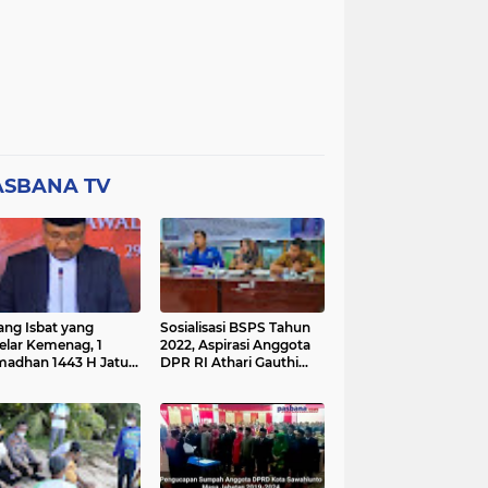
ASBANA TV
ang Isbat yang
Sosialisasi BSPS Tahun
elar Kemenag, 1
2022, Aspirasi Anggota
adhan 1443 H Jatuh
DPR RI Athari Gauthi
a Ahad 3 April 2022
Ardi di Nagari Taruang
Taruang