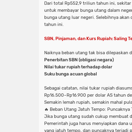
Dari total Rp552,9 triliun tahun ini, sekita
untuk membayar bunga utang dalam neger
bunga utang luar negeri. Selebihnya akan
tahun ini.
SBN, Pinjaman, dan Kurs Rupiah: Saling Te
Naiknya beban utang tak bisa dilepaskan d
Penerbitan SBN (obligasi negara)
Nilai tukar rupiah terhadap dolar
Suku bunga acuan global
Sebagai catatan, nilai tukar rupiah diasum
Rp16.500–Rp16.900 per dolar AS
tahun dep
Semakin lemah rupiah, semakin mahal pul
🔥 Beban Utang Jatuh Tempo: Puncaknya
Jika bunga utang sudah cukup membuat da
Pemerintah juga harus menyiapkan dana 
yang jatuh tempo
, dan puncaknya terjadi