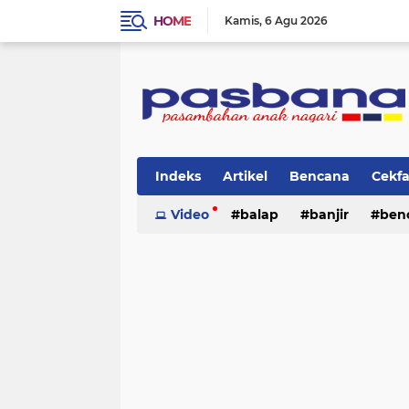
HOME
Kamis
6 Agu 2026
Indeks
Artikel
Bencana
Cekf
Musik
Video
Olahraga
balap
Pariwisata
banjir
ben
Pi
lingkungan
cerpen
lingkungan
pasban