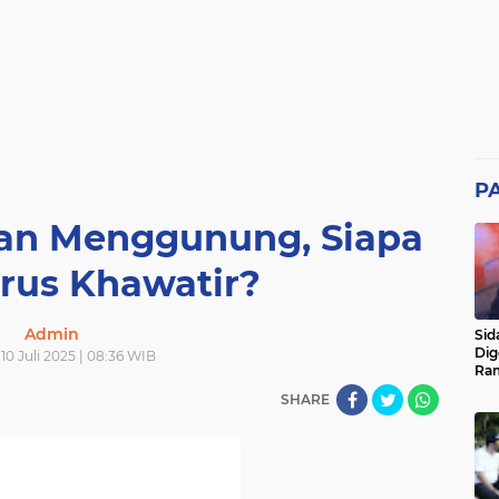
P
ian Menggunung, Siapa
rus Khawatir?
Admin
Sid
Dig
10 Juli 2025 | 08:36 WIB
Ram
pad
SHARE