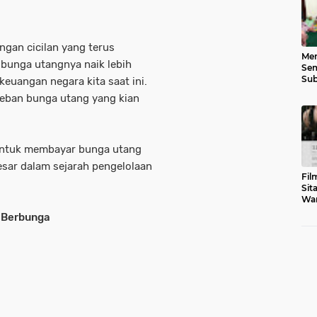
gan cicilan yang terus
Men
i bunga utangnya naik lebih
Sem
Sub
keuangan negara kita saat ini.
Gen
eban bunga utang yang kian
 untuk membayar
bunga utang
sar dalam sejarah pengelolaan
Fil
Sit
War
Tar
s Berbunga