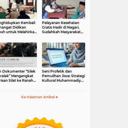
ghidupkan Kembali
Pelayanan Kesehatan
angat Didikan
Gratis Hadir di Nagari,
uh untuk Melahirkan
Sudahkah Masyarakat
erasi Berakhlak
Memanfaatkannya?
m Dokumenter “Silek
Seni Profetik dan
aralak” Mengangkat
Pemulihan Jiwa: Strategi
isan Silat ke Ranah
Kultural Muhammadiyah
i Kontemporer
di Era Digital
Ke Halaman Artikel