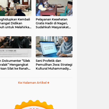
ghidupkan Kembali
Pelayanan Kesehatan
angat Didikan
Gratis Hadir di Nagari,
uh untuk Melahirkan
Sudahkah Masyarakat
erasi Berakhlak
Memanfaatkannya?
m Dokumenter “Silek
Seni Profetik dan
aralak” Mengangkat
Pemulihan Jiwa: Strategi
isan Silat ke Ranah
Kultural Muhammadiyah
i Kontemporer
di Era Digital
Ke Halaman Artikel