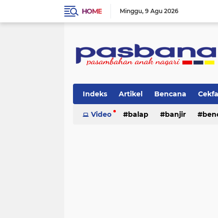
HOME
Minggu
9 Agu 2026
Indeks
Artikel
Bencana
Cekf
Musik
Video
Olahraga
balap
Pariwisata
banjir
ben
Pi
lingkungan
cerpen
lingkungan
pasban