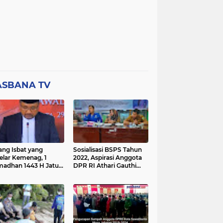
ASBANA TV
ang Isbat yang
Sosialisasi BSPS Tahun
elar Kemenag, 1
2022, Aspirasi Anggota
adhan 1443 H Jatuh
DPR RI Athari Gauthi
a Ahad 3 April 2022
Ardi di Nagari Taruang
Taruang