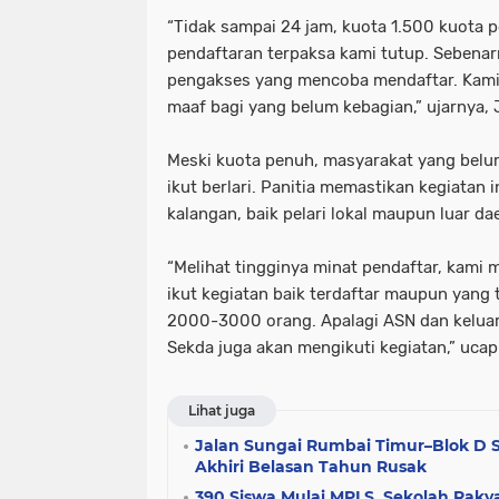
“Tidak sampai 24 jam, kuota 1.500 kuota 
pendaftaran terpaksa kami tutup. Sebenarn
pengakses yang mencoba mendaftar. Kam
maaf bagi yang belum kebagian,” ujarnya, 
Meski kuota penuh, masyarakat yang belum
ikut berlari. Panitia memastikan kegiatan 
kalangan, baik pelari lokal maupun luar da
“Melihat tingginya minat pendaftar, kami
ikut kegiatan baik terdaftar maupun yang 
2000-3000 orang. Apalagi ASN dan kelua
Sekda juga akan mengikuti kegiatan,” uca
Lihat juga
Jalan Sungai Rumbai Timur–Blok D Si
Akhiri Belasan Tahun Rusak
390 Siswa Mulai MPLS, Sekolah Rak