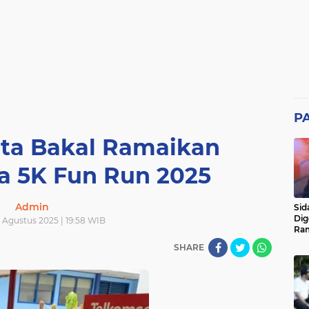
P
rta Bakal Ramaikan
a 5K Fun Run 2025
Admin
Sid
Dig
 Agustus 2025 | 19:58 WIB
Ram
pad
SHARE