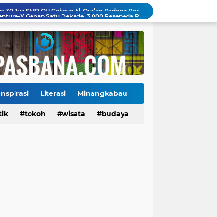
Gowes Siti Nurbaya Adventure-X Genap Satu Dekade, 3.000 Pesepeda Rayakan HJK Padang ke-357
uh Penguatan Infrastruktur dan Alat Kesehatan
25 Tahun Demokrat, DPC Padang Panjang Tanam Pohon di Lokasi Bekas Galodo Jembatan Kembar dan Gelar Pemeriksaan Kesehatan Gratis
Jembatan Hildesheim Resmi Jadi Ikon Baru Batang Arau, Perkuat Diplomasi Padang-Jerman
Jalan Sungai Rumbai Timur–Blok D Sitiung II Mulai Diaspal, Akhiri Belasan Tahun Rusak
Ketua Baru KONI Payakumbuh Hadapi Ujian Cepat, Porprov 2026 Jadi Pembuktian
Danantara Siapkan Gelombang IPO BUMN Jumbo, Pegadaian Masuk Daftar Prioritas
 Memburu Saham yang Berpotensi Naik 10x
Inspirasi
Literasi
Minangkabau
ang Jaga Furniture Interiormu
tik
Tokoh
tokoh
budaya
wisata
kuliner
budaya
Siswa Pertama Takhassus 30 Juz SMP QU Cahaya Al-Qur’an Padang Panjang Tuntaskan Hafalan