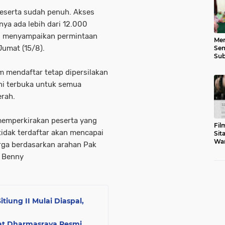
peserta sudah penuh. Akses
ya ada lebih dari 12.000
i menyampaikan permintaan
Men
Jumat (15/8).
Sem
Sub
Gen
 mendaftar tetap dipersilakan
ini terbuka untuk semua
erah.
 memperkirakan peserta yang
Fil
tidak terdaftar akan mencapai
Sit
War
rga berdasarkan arahan Pak
Tar
p Benny
tiung II Mulai Diaspal,
yat Dharmasraya Resmi