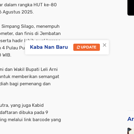
ar dalam rangka HUT ke-80
16 Agustus 2025.
TH Simpang Silago, menempuh
ometer, dan finis di Jembatan
erta hadir lebih awal karena
×
Kaba Nan Baru
UPDATE
m 4 Pulau Punjung akan ditutup
0 WIB.
 dan Wakil Bupati Leli Arni
is untuk memberikan semangat
adiah bagi pemenang dan
utra, yang juga Kabid
daftaran dibuka pada 9
Ar
ng melalui link barcode yang