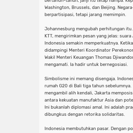
bertahun-tahun, janji itu tetap hampa. Ke
Washington, Brussels, dan Beijing. Negar
berpartisipasi, tetapi jarang memimpin.
Johannesburg mengubah perhitungan itu. 
KTT, mengirimkan pesan yang jelas: suara 
Indonesia semakin memperkuatnya. Ketika 
didampingi Menteri Koordinator Perekono
Wakil Menteri Keuangan Thomas Djiwandono
mengamati. Ia hadir untuk bernegosiasi.
Simbolisme ini memang disengaja. Indones
rumah G20 di Bali tiga tahun sebelumnya. K
mengambil alih kendali, Jakarta memposis
antara kekuatan manufaktur Asia dan poten
Ini bukanlah diplomasi amal. Ini adalah 
dibungkus dengan retorika solidaritas.
Indonesia membutuhkan pasar. Dengan popu