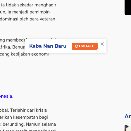
ia tidak sekadar menghadiri
hun, ia menjadi pemimpin
idominasi oleh para veteran
yang membedakan momen ini.
×
Kaba Nan Baru
UPDATE
frika. Benua yang selama ini
ncang kebijakan ekonomi
nesia.
al. Terlahir dari krisis
Ar
erikan kesempatan bagi
k berunding. Namun selama