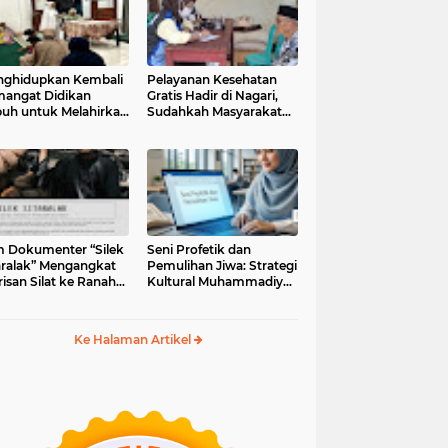
ghidupkan Kembali
Pelayanan Kesehatan
angat Didikan
Gratis Hadir di Nagari,
uh untuk Melahirkan
Sudahkah Masyarakat
erasi Berakhlak
Memanfaatkannya?
m Dokumenter “Silek
Seni Profetik dan
aralak” Mengangkat
Pemulihan Jiwa: Strategi
isan Silat ke Ranah
Kultural Muhammadiyah
i Kontemporer
di Era Digital
Ke Halaman Artikel