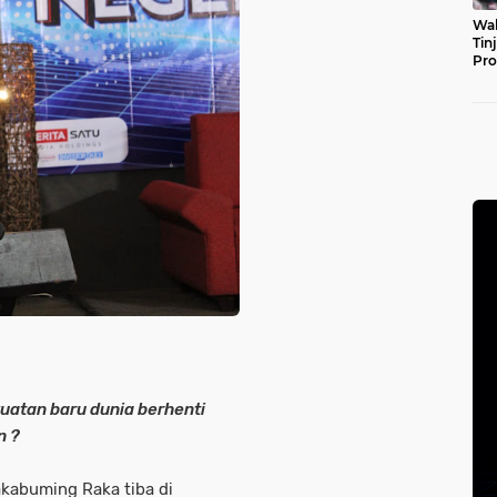
Wal
Tin
Pro
Pul
uatan baru dunia berhenti
n ?
akabuming Raka tiba di