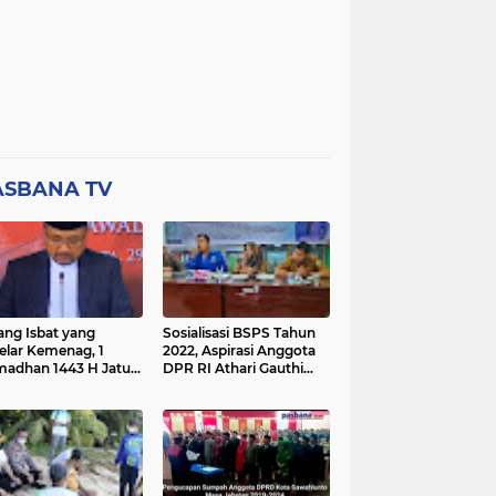
ASBANA TV
ang Isbat yang
Sosialisasi BSPS Tahun
elar Kemenag, 1
2022, Aspirasi Anggota
adhan 1443 H Jatuh
DPR RI Athari Gauthi
a Ahad 3 April 2022
Ardi di Nagari Taruang
Taruang