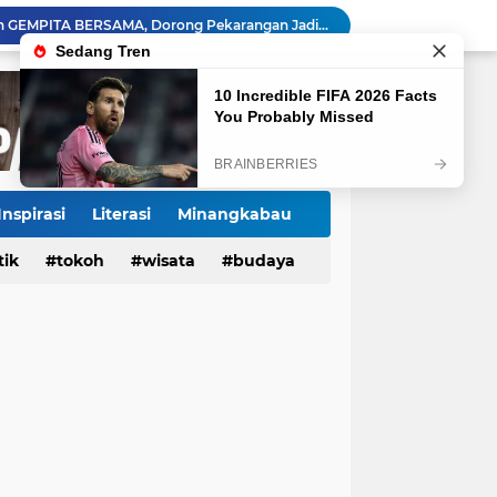
130 ASN dan Warga Payakumbuh Ikut Vaksin HPV, Upaya Cegah Kanker Serviks Diperluas
Ekonomi Indonesia Melaju 5,29%, Sinyal Daya Tahan di Tengah Tekanan Global
Tiga Alat Berat Diterjunkan, Normalisasi Sungai Batang Guo Dikebut Pascabanjir
Jelang Wajib Halal 2026, Sumbar Percepat Sertifikasi UMKM dan Bangun Ekosistem Halal
Tigo Kayo FC Juara Piala Wali Kota Payakumbuh 2026 Usai Menang Adu Penalti
Danantara Siapkan Gelombang IPO BUMN Jumbo, Pegadaian Masuk Daftar Prioritas
Kasus Campak Masih Mengintai, Kemenkes Ingatkan Risiko Penularan di Sekolah
Jadwal Pekan Perdana Super League 2026/2027: Big Match Langsung Warnai Awal Musim
Inspirasi
Literasi
Minangkabau
Mahyeldi Raih Penghargaan IPDN atas Kepemimpinan dan Reformasi Birokrasi di Sumbar
tik
Tokoh
tokoh
budaya
wisata
kuliner
budaya
Payakumbuh Luncurkan GEMPITA BERSAMA, Dorong Pekarangan Jadi Sumber Pangan Keluarga