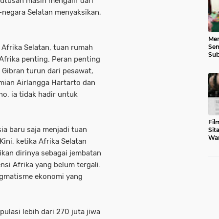
putusan masih mengalir dari
a-negara Selatan menyaksikan,
Men
Sem
Afrika Selatan, tuan rumah
Sub
Afrika penting. Peran penting
Gen
Gibran turun dari pesawat,
mian Airlangga Hartarto dan
, ia tidak hadir untuk
Fil
ia baru saja menjadi tuan
Sit
War
ini, ketika Afrika Selatan
Tar
ikan dirinya sebagai jembatan
si Afrika yang belum tergali.
pragmatisme ekonomi yang
lasi lebih dari 270 juta jiwa