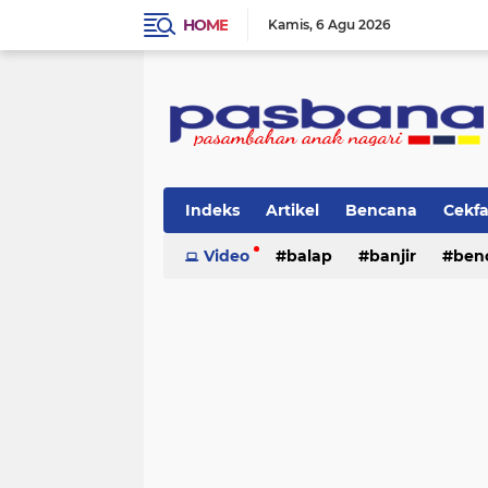
HOME
Kamis
6 Agu 2026
Indeks
Artikel
Bencana
Cekf
Musik
Video
Olahraga
balap
Pariwisata
banjir
ben
Pi
lingkungan
cerpen
lingkungan
pasban