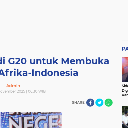
P
 di G20 untuk Membuka
Afrika-Indonesia
Admin
Sid
Dig
November 2025 | 06:30 WIB
Ram
pad
SHARE