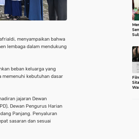
Men
Sem
Sub
frialdi
, menyampaikan bahwa
Gen
tmen lembaga dalam mendukung
ankan beban keluarga yang
a memenuhi kebutuhan dasar
Fil
Sit
War
Tar
adiran jajaran
Dewan
MPD)
,
Dewan Pengurus Harian
adang Panjang. Penyaluran
epat sasaran dan sesuai