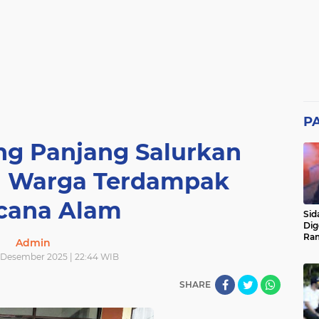
P
g Panjang Salurkan
i Warga Terdampak
cana Alam
Sid
Dig
Ram
Admin
pad
 Desember 2025 | 22:44 WIB
SHARE