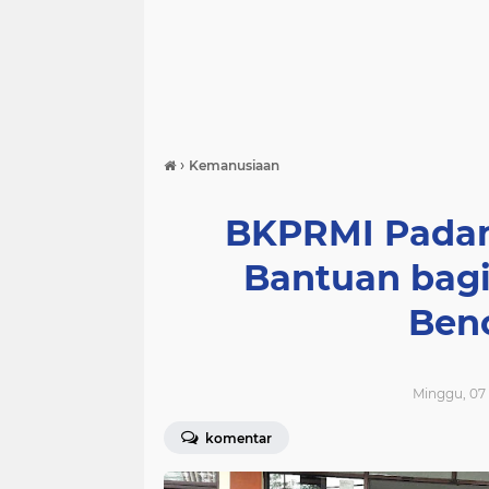
›
Kemanusiaan
BKPRMI Padan
Bantuan bag
Ben
Minggu, 07
komentar