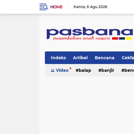
HOME
Kamis
6 Agu 2026
Indeks
Artikel
Bencana
Cekf
Musik
Video
Olahraga
balap
Pariwisata
banjir
ben
Pi
lingkungan
cerpen
lingkungan
pasban