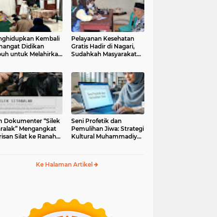
ghidupkan Kembali
Pelayanan Kesehatan
angat Didikan
Gratis Hadir di Nagari,
uh untuk Melahirkan
Sudahkah Masyarakat
erasi Berakhlak
Memanfaatkannya?
m Dokumenter “Silek
Seni Profetik dan
aralak” Mengangkat
Pemulihan Jiwa: Strategi
isan Silat ke Ranah
Kultural Muhammadiyah
i Kontemporer
di Era Digital
Ke Halaman Artikel