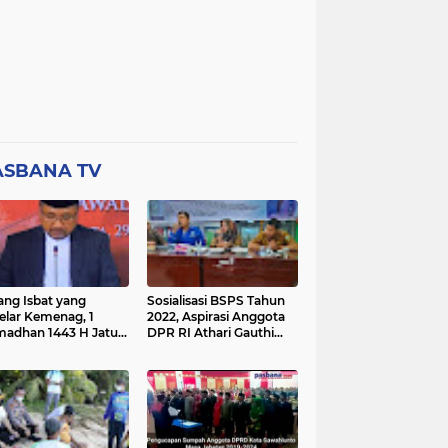
ASBANA TV
ang Isbat yang
Sosialisasi BSPS Tahun
elar Kemenag, 1
2022, Aspirasi Anggota
adhan 1443 H Jatuh
DPR RI Athari Gauthi
a Ahad 3 April 2022
Ardi di Nagari Taruang
Taruang