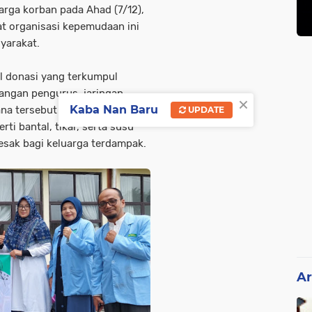
rga korban pada Ahad (7/12),
t organisasi kepemudaan ini
yarakat.
l donasi yang terkumpul
bangan pengurus, jaringan
×
Kaba Nan Baru
na tersebut kemudian
UPDATE
erti
bantal, tikar
, serta
susu
desak bagi keluarga terdampak.
Ar