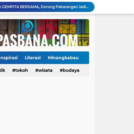
Payakumbuh Luncurkan GEMPITA BERSAMA, Dorong Pekarangan Jadi Sumber Pangan Keluarga
130 ASN dan Warga Payakumbuh Ikut Vaksin HPV, Upaya Cegah Kanker Serviks Diperluas
Ekonomi Indonesia Melaju 5,29%, Sinyal Daya Tahan di Tengah Tekanan Global
Tiga Alat Berat Diterjunkan, Normalisasi Sungai Batang Guo Dikebut Pascabanjir
Jelang Wajib Halal 2026, Sumbar Percepat Sertifikasi UMKM dan Bangun Ekosistem Halal
Tigo Kayo FC Juara Piala Wali Kota Payakumbuh 2026 Usai Menang Adu Penalti
, Ini Alasan Kolostrum Dijuluki Liquid Gold
Kasus Campak Masih Mengintai, Kemenkes Ingatkan Risiko Penularan di Sekolah
Inspirasi
Literasi
Minangkabau
Jadwal Pekan Perdana Super League 2026/2027: Big Match Langsung Warnai Awal Musim
tik
Tokoh
tokoh
budaya
wisata
kuliner
budaya
Mahyeldi Raih Penghargaan IPDN atas Kepemimpinan dan Reformasi Birokrasi di Sumbar