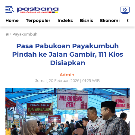
Home
Terpopuler
Indeks
Bisnis
Ekonomi
Gay
›
Payakumbuh
Pasa Pabukoan Payakumbuh
Pindah ke Jalan Gambir, 111 Kios
Disiapkan
Admin
Jumat, 20 Februari 2026 | 01:25 WIB