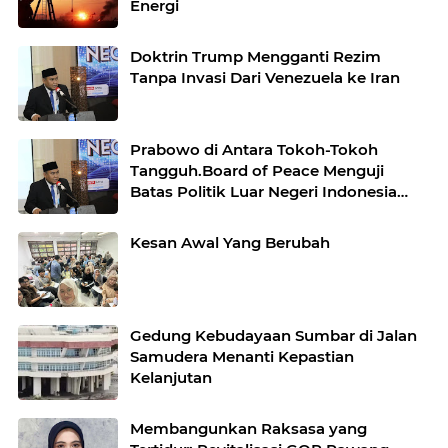
Energi
Doktrin Trump Mengganti Rezim
Tanpa Invasi Dari Venezuela ke Iran
Prabowo di Antara Tokoh-Tokoh
Tangguh.Board of Peace Menguji
Batas Politik Luar Negeri Indonesia
yang Bebas Aktif
Kesan Awal Yang Berubah
Gedung Kebudayaan Sumbar di Jalan
Samudera Menanti Kepastian
Kelanjutan
Membangunkan Raksasa yang