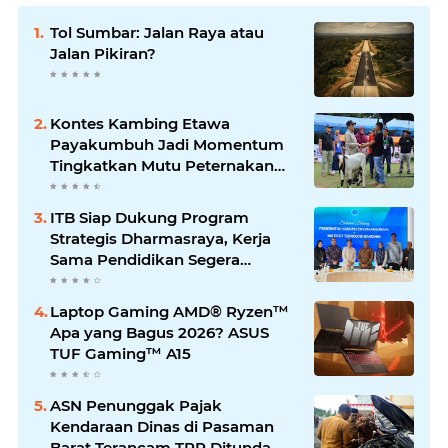
Tol Sumbar: Jalan Raya atau
Jalan Pikiran?
Kontes Kambing Etawa
Payakumbuh Jadi Momentum
Tingkatkan Mutu Peternakan
Lokal
ITB Siap Dukung Program
Strategis Dharmasraya, Kerja
Sama Pendidikan Segera
Difinalkan
Laptop Gaming AMD® Ryzen™
Apa yang Bagus 2026? ASUS
TUF Gaming™ A15
ASN Penunggak Pajak
Kendaraan Dinas di Pasaman
Barat Terancam TPP Ditunda