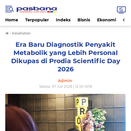
Home
Terpopuler
Indeks
Bisnis
Ekonomi
Gay
›
Kesehatan
Era Baru Diagnostik Penyakit
Metabolik yang Lebih Personal
Dikupas di Prodia Scientific Day
2026
Admin
Selasa, 07 Juli 2026 | 12:50 WIB