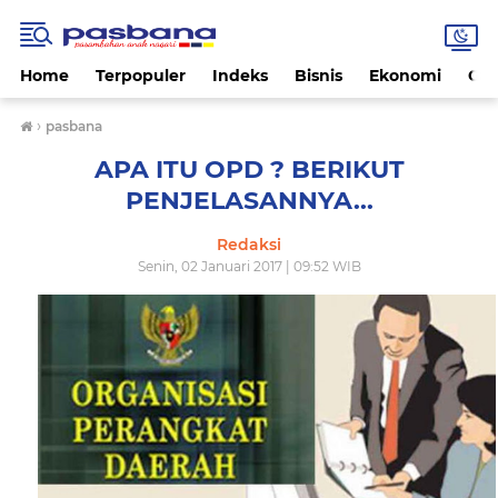
Home
Terpopuler
Indeks
Bisnis
Ekonomi
Gay
›
pasbana
APA ITU OPD ? BERIKUT
PENJELASANNYA...
Redaksi
Senin, 02 Januari 2017 | 09:52 WIB