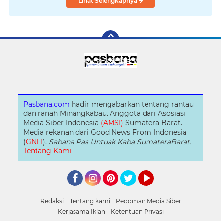
Lihat Selengkapnya
Pasbana.com
hadir mengabarkan tentang rantau
dan ranah Minangkabau. Anggota dari Asosiasi
Media Siber Indonesia
(AMSI)
Sumatera Barat.
Media rekanan dari Good News From Indonesia
(
GNFI
).
Sabana Pas Untuak Kaba SumateraBarat.
Tentang Kami
Facebook
Instagram
Pinterest
Twitter
YouTube
Redaksi
Tentang kami
Pedoman Media Siber
Kerjasama Iklan
Ketentuan Privasi