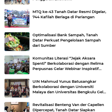
MTQ ke-43 Tanah Datar Resmi Digelar,
744 Kafilah Berlaga di Pariangan
Optimalisasi Bank Sampah, Tanah
Datar Perkuat Pengelolaan Sampah
dari Sumber
Komunitas Literasi “Jejak Aksara
Spenti” Berkolaborasi dengan Relima
Perpusnas Gelar Webinar Inspiratif
Bersama Alumni yang Menempuh
Studi di Thailand
UIN Mahmud Yunus Batusangkar
Berkolaborasi dengan Universiti
Malaya dan Universitas Bengkulu Gelar
Seminar Internasional Bahas Masa
Depan Media di Era AI
Revitalisasi Benteng Van der Capellen
Dipercepat, Tanah Datar Siapkan