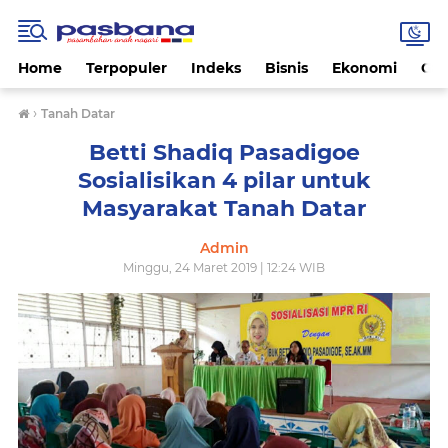
Home
Terpopuler
Indeks
Bisnis
Ekonomi
Gay
›
Tanah Datar
Betti Shadiq Pasadigoe
Sosialisikan 4 pilar untuk
Masyarakat Tanah Datar
Admin
Minggu, 24 Maret 2019 | 12:24 WIB