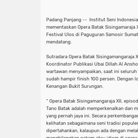
Padang Panjang -- Institut Seni Indonesia
mementaskan Opera Batak Sisingamaraja XI
Festival Ulos di Paguguran Samosir Sumat
mendatang.
Sutradara Opera Batak Sisingamangaraja X
Koordinator Publikasi Ubai Dillah Al Anshor
wartawan menyampaikan, saat ini seluruh
sudah hampir finish 100 persen. Dengan lo
Kenangan Bukit Surungan.
“ Opera Batak Sisingamangaraja XII, episo
Tano Batak adalah memperkenalkan dan m
yang pernah jaya ini. Secara perkembangan
kelihatan sebagaimana seni tradisi popule
dipertahankan, kalaupun ada dengan melak
menghilangkan pakem atau idiom di opera 