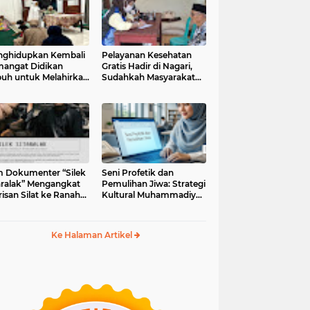
ghidupkan Kembali
Pelayanan Kesehatan
angat Didikan
Gratis Hadir di Nagari,
uh untuk Melahirkan
Sudahkah Masyarakat
erasi Berakhlak
Memanfaatkannya?
m Dokumenter “Silek
Seni Profetik dan
aralak” Mengangkat
Pemulihan Jiwa: Strategi
isan Silat ke Ranah
Kultural Muhammadiyah
i Kontemporer
di Era Digital
Ke Halaman Artikel