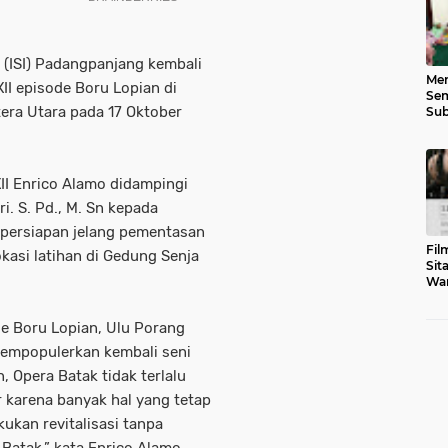
 (ISI) Padangpanjang kembali
Men
I episode Boru Lopian di
Sem
era Utara pada 17 Oktober
Sub
Gen
II Enrico Alamo didampingi
i. S. Pd., M. Sn kepada
 persiapan jelang pementasan
Fil
kasi latihan di Gedung Senja
Sit
War
Tar
de Boru Lopian, Ulu Porang
empopulerkan kembali seni
, Opera Batak tidak terlalu
r karena banyak hal yang tetap
ukan revitalisasi tanpa
Batak,” kata Enrico Alamo.