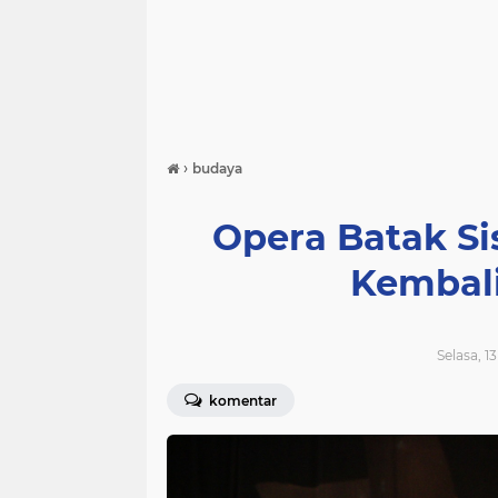
›
budaya
Opera Batak Si
Kembal
Selasa, 1
komentar