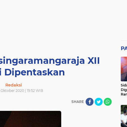
P
singaramangaraja XII
i Dipentaskan
Redaksi
Sid
Dig
3 Oktober 2020 | 19:52 WIB
Ram
pad
SHARE