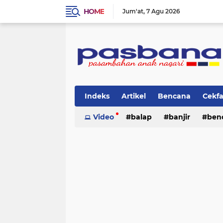
HOME
Jum'at
7 Agu 2026
Indeks
Artikel
Bencana
Cekf
Musik
Video
Olahraga
balap
Pariwisata
banjir
ben
Pi
lingkungan
cerpen
lingkungan
pasban