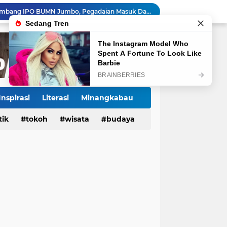
Kasus Campak Masih Mengintai, Kemenkes Ingatkan Risiko Penularan di Sekolah
Jadwal Pekan Perdana Super League 2026/2027: Big Match Langsung Warnai Awal Musim
Mahyeldi Raih Penghargaan IPDN atas Kepemimpinan dan Reformasi Birokrasi di Sumbar
Payakumbuh Luncurkan GEMPITA BERSAMA, Dorong Pekarangan Jadi Sumber Pangan Keluarga
130 ASN dan Warga Payakumbuh Ikut Vaksin HPV, Upaya Cegah Kanker Serviks Diperluas
Ekonomi Indonesia Melaju 5,29%, Sinyal Daya Tahan di Tengah Tekanan Global
Jembatan Hildesheim Resmi Jadi Ikon Baru Batang Arau, Perkuat Diplomasi Padang-Jerman
Jalan Sungai Rumbai Timur–Blok D Sitiung II Mulai Diaspal, Akhiri Belasan Tahun Rusak
Inspirasi
Literasi
Minangkabau
Ketua Baru KONI Payakumbuh Hadapi Ujian Cepat, Porprov 2026 Jadi Pembuktian
tik
Tokoh
tokoh
budaya
wisata
kuliner
budaya
Danantara Siapkan Gelombang IPO BUMN Jumbo, Pegadaian Masuk Daftar Prioritas