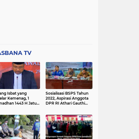
ASBANA TV
ang Isbat yang
Sosialisasi BSPS Tahun
elar Kemenag, 1
2022, Aspirasi Anggota
adhan 1443 H Jatuh
DPR RI Athari Gauthi
a Ahad 3 April 2022
Ardi di Nagari Taruang
Taruang