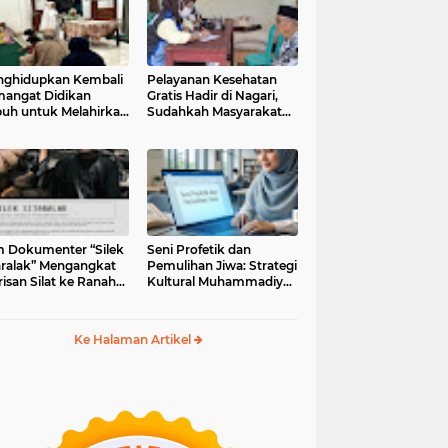
ghidupkan Kembali
Pelayanan Kesehatan
angat Didikan
Gratis Hadir di Nagari,
uh untuk Melahirkan
Sudahkah Masyarakat
erasi Berakhlak
Memanfaatkannya?
m Dokumenter “Silek
Seni Profetik dan
aralak” Mengangkat
Pemulihan Jiwa: Strategi
isan Silat ke Ranah
Kultural Muhammadiyah
i Kontemporer
di Era Digital
Ke Halaman Artikel