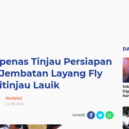
P
penas Tinjau Persiapan
embatan Layang Fly
itinjau Lauik
Sid
Dig
Ram
Redaksi
pad
| 14:36 WIB
SHARE