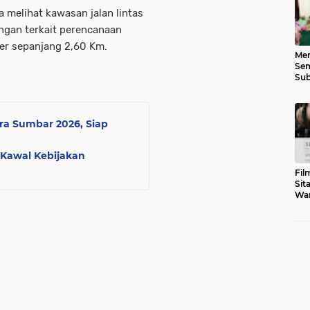
melihat kawasan jalan lintas
ngan terkait perencanaan
er sepanjang 2,60 Km.
Men
Sem
Sub
Gen
a Sumbar 2026, Siap
 Kawal Kebijakan
Fil
Sit
War
Tar