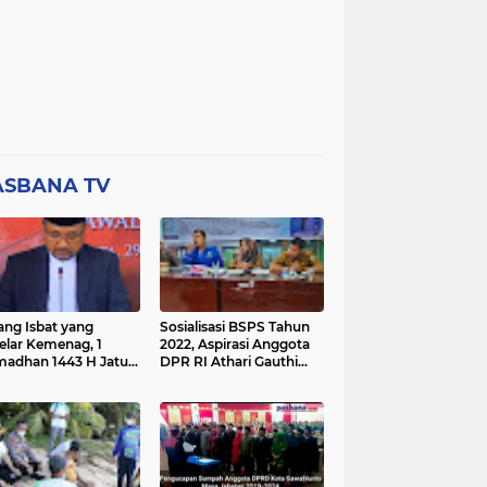
ASBANA TV
ang Isbat yang
Sosialisasi BSPS Tahun
elar Kemenag, 1
2022, Aspirasi Anggota
adhan 1443 H Jatuh
DPR RI Athari Gauthi
a Ahad 3 April 2022
Ardi di Nagari Taruang
Taruang