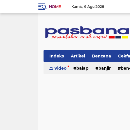
HOME
Kamis
6 Agu 2026
Indeks
Artikel
Bencana
Cekf
Musik
Video
Olahraga
balap
Pariwisata
banjir
ben
Pi
lingkungan
cerpen
lingkungan
pasban