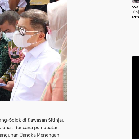
Wal
Tin
Pro
Pul
ang-Solok di Kawasan Sitinjau
asional. Rencana pembuatan
mbangunan Jangka Menengah