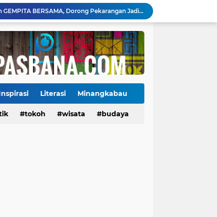
Payakumbuh Luncurkan GEMPITA BERSAMA, Dorong Pekarangan Jadi Sumber Pangan Keluarga
130 ASN dan Warga Payakumbuh Ikut Vaksin HPV, Upaya Cegah Kanker Serviks Diperluas
Ekonomi Indonesia Melaju 5,29%, Sinyal Daya Tahan di Tengah Tekanan Global
Tiga Alat Berat Diterjunkan, Normalisasi Sungai Batang Guo Dikebut Pascabanjir
Jelang Wajib Halal 2026, Sumbar Percepat Sertifikasi UMKM dan Bangun Ekosistem Halal
Tigo Kayo FC Juara Piala Wali Kota Payakumbuh 2026 Usai Menang Adu Penalti
, Ini Alasan Kolostrum Dijuluki Liquid Gold
Kasus Campak Masih Mengintai, Kemenkes Ingatkan Risiko Penularan di Sekolah
Inspirasi
Literasi
Minangkabau
Jadwal Pekan Perdana Super League 2026/2027: Big Match Langsung Warnai Awal Musim
tik
Tokoh
tokoh
budaya
wisata
kuliner
budaya
Mahyeldi Raih Penghargaan IPDN atas Kepemimpinan dan Reformasi Birokrasi di Sumbar