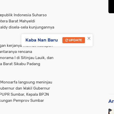
epublik Indonesia Suharso
tera Barat Mahyeldi
aldy disela-sela kunjungannya
×
Kaba Nan Baru
UPDATE
an kerjanya melihat kesiapan
iantaranya rencana
rama I di Sitinjau Lauik, dan
a Barat Sikabu Padang
 Monoarfa langsung meninjau
Gubernur dan Wakil Gubernur
s PUPR Sumbar, Kepala BPJN
ngkungan Pemprov Sumbar
Ar