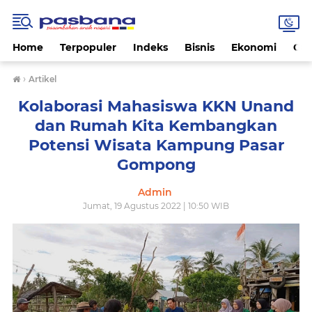
Home
Terpopuler
Indeks
Bisnis
Ekonomi
Gay
›
Artikel
Kolaborasi Mahasiswa KKN Unand
dan Rumah Kita Kembangkan
Potensi Wisata Kampung Pasar
Gompong
Admin
Jumat, 19 Agustus 2022 | 10:50 WIB