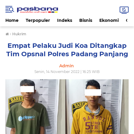
Home
Terpopuler
Indeks
Bisnis
Ekonomi
Gay
›
Hukrim
Empat Pelaku Judi Koa Ditangkap
Tim Opsnal Polres Padang Panjang
Admin
Senin, 14 November 2022 | 16:25 WIB