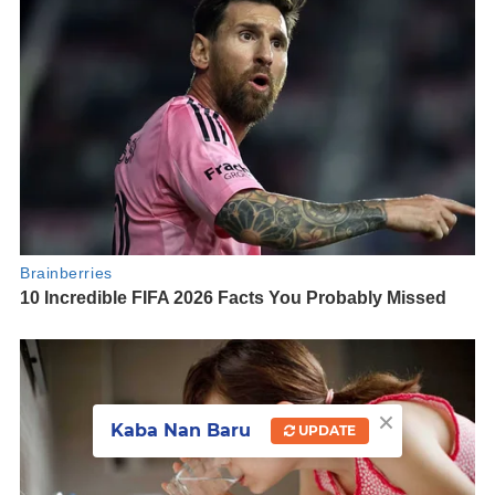
×
Kaba Nan Baru
UPDATE