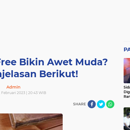
P
Free Bikin Awet Muda?
jelasan Berikut!
Admin
Sid
Dig
 Februari 2023 | 20:43 WIB
Ram
pad
SHARE