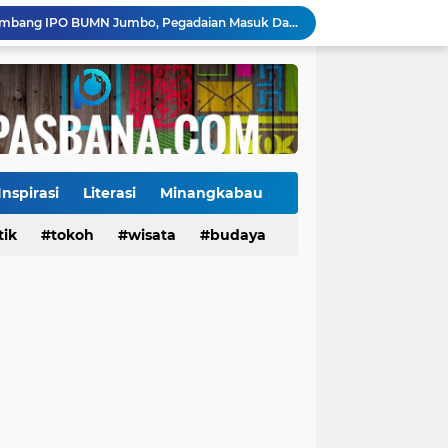
Danantara Siapkan Gelombang IPO BUMN Jumbo, Pegadaian Masuk Daftar Prioritas
Kasus Campak Masih Mengintai, Kemenkes Ingatkan Risiko Penularan di Sekolah
Jadwal Pekan Perdana Super League 2026/2027: Big Match Langsung Warnai Awal Musim
Mahyeldi Raih Penghargaan IPDN atas Kepemimpinan dan Reformasi Birokrasi di Sumbar
Payakumbuh Luncurkan GEMPITA BERSAMA, Dorong Pekarangan Jadi Sumber Pangan Keluarga
130 ASN dan Warga Payakumbuh Ikut Vaksin HPV, Upaya Cegah Kanker Serviks Diperluas
Ekonomi Indonesia Melaju 5,29%, Sinyal Daya Tahan di Tengah Tekanan Global
Jembatan Hildesheim Resmi Jadi Ikon Baru Batang Arau, Perkuat Diplomasi Padang-Jerman
Inspirasi
Literasi
Minangkabau
Jalan Sungai Rumbai Timur–Blok D Sitiung II Mulai Diaspal, Akhiri Belasan Tahun Rusak
tik
Tokoh
tokoh
budaya
wisata
kuliner
budaya
Ketua Baru KONI Payakumbuh Hadapi Ujian Cepat, Porprov 2026 Jadi Pembuktian