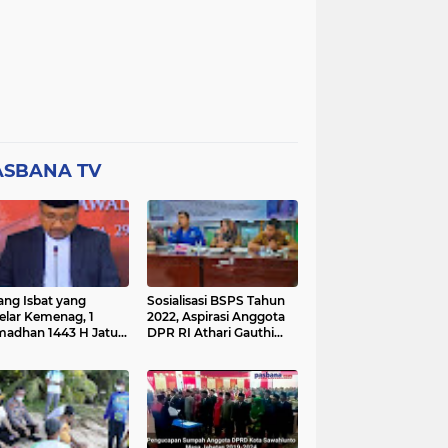
ASBANA TV
ang Isbat yang
Sosialisasi BSPS Tahun
elar Kemenag, 1
2022, Aspirasi Anggota
adhan 1443 H Jatuh
DPR RI Athari Gauthi
a Ahad 3 April 2022
Ardi di Nagari Taruang
Taruang