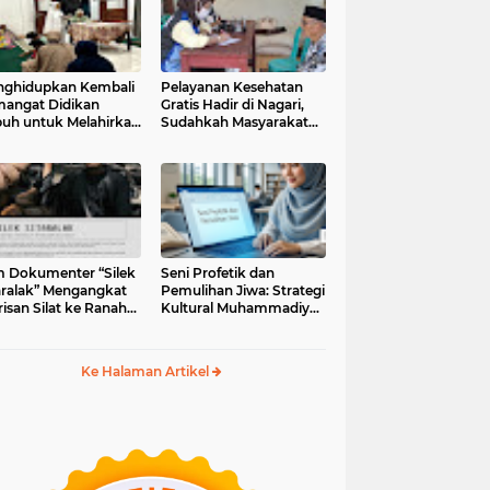
ghidupkan Kembali
Pelayanan Kesehatan
angat Didikan
Gratis Hadir di Nagari,
uh untuk Melahirkan
Sudahkah Masyarakat
erasi Berakhlak
Memanfaatkannya?
m Dokumenter “Silek
Seni Profetik dan
aralak” Mengangkat
Pemulihan Jiwa: Strategi
isan Silat ke Ranah
Kultural Muhammadiyah
i Kontemporer
di Era Digital
Ke Halaman Artikel