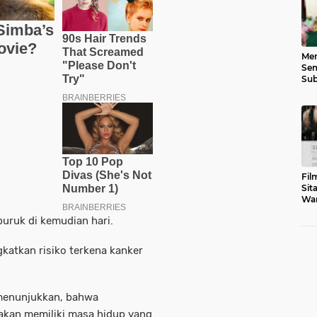
Men
Sem
Sub
Gen
Fil
Sit
War
Tar
buruk di kemudian hari.
katkan risiko terkena kanker
 menunjukkan, bahwa
 akan memiliki masa hidup yang