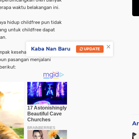
diperbincangkan oleh banyak
erapa waktu belakangan ini.
gaya hidup
childfree
pun tidak
rang untuk
childfree
dapat
an.
×
Kaba Nan Baru
UPDATE
mpak kesehatan, yang dapat
pun pasangan menjalani
berikut:
Ar