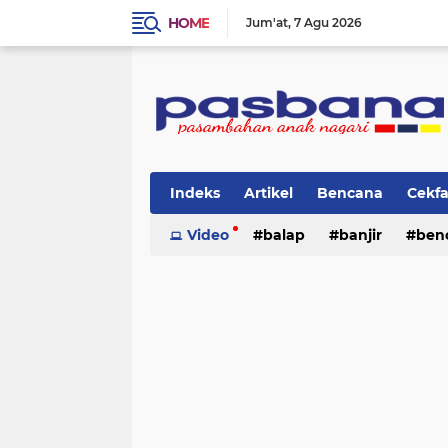
HOME
Jum'at
7 Agu 2026
Indeks
Artikel
Bencana
Cekf
Musik
Video
Olahraga
balap
Pariwisata
banjir
ben
Pi
lingkungan
cerpen
lingkungan
pasban