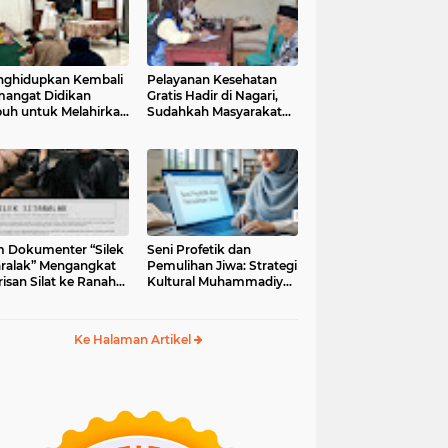
ghidupkan Kembali
Pelayanan Kesehatan
angat Didikan
Gratis Hadir di Nagari,
uh untuk Melahirkan
Sudahkah Masyarakat
erasi Berakhlak
Memanfaatkannya?
m Dokumenter “Silek
Seni Profetik dan
aralak” Mengangkat
Pemulihan Jiwa: Strategi
isan Silat ke Ranah
Kultural Muhammadiyah
i Kontemporer
di Era Digital
Ke Halaman Artikel