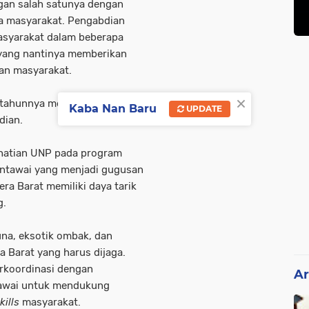
an salah satunya dengan
a masyarakat. Pengabdian
syarakat dalam beberapa
 yang nantinya memberikan
uan masyarakat.
×
tahunnya memfasilitasi
Kaba Nan Baru
UPDATE
dian.
rhatian UNP pada program
entawai yang menjadi gugusan
era Barat memiliki daya tarik
g.
na, eksotik ombak, dan
a Barat yang harus dijaga.
erkoordinasi dengan
Ar
awai untuk mendukung
kills
masyarakat.