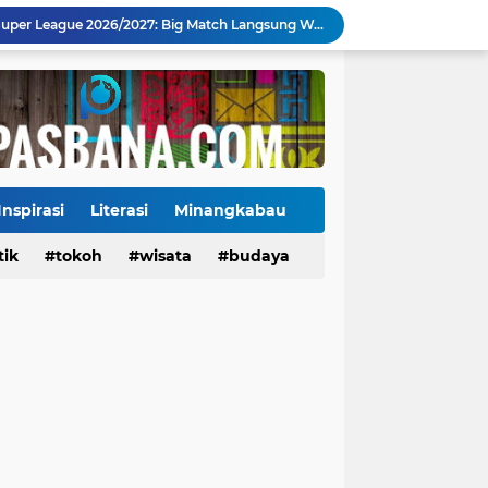
Mahyeldi Raih Penghargaan IPDN atas Kepemimpinan dan Reformasi Birokrasi di Sumbar
Payakumbuh Luncurkan GEMPITA BERSAMA, Dorong Pekarangan Jadi Sumber Pangan Keluarga
130 ASN dan Warga Payakumbuh Ikut Vaksin HPV, Upaya Cegah Kanker Serviks Diperluas
Ekonomi Indonesia Melaju 5,29%, Sinyal Daya Tahan di Tengah Tekanan Global
Tiga Alat Berat Diterjunkan, Normalisasi Sungai Batang Guo Dikebut Pascabanjir
Jelang Wajib Halal 2026, Sumbar Percepat Sertifikasi UMKM dan Bangun Ekosistem Halal
Tigo Kayo FC Juara Piala Wali Kota Payakumbuh 2026 Usai Menang Adu Penalti
Danantara Siapkan Gelombang IPO BUMN Jumbo, Pegadaian Masuk Daftar Prioritas
Inspirasi
Literasi
Minangkabau
Kasus Campak Masih Mengintai, Kemenkes Ingatkan Risiko Penularan di Sekolah
tik
Tokoh
tokoh
budaya
wisata
kuliner
budaya
Jadwal Pekan Perdana Super League 2026/2027: Big Match Langsung Warnai Awal Musim