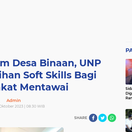
P
am Desa Binaan, UNP
han Soft Skills Bagi
kat Mentawai
Sid
Dig
Ram
Admin
pad
 Oktober 2023 | 08:30 WIB
SHARE