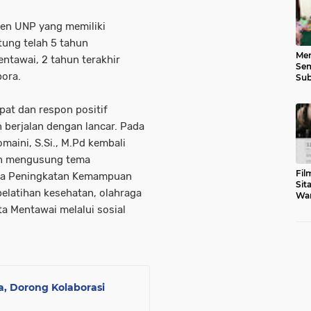
sen UNP yang memiliki
tung telah 5 tahun
Men
ntawai, 2 tahun terakhir
Sem
pora.
Sub
Gen
at dan respon positif
berjalan dengan lancar. Pada
aini, S.Si., M.Pd kembali
an mengusung tema
Fil
ra Peningkatan Kemampuan
Sit
pelatihan kesehatan, olahraga
War
Tar
a Mentawai melalui sosial
ha, Dorong Kolaborasi