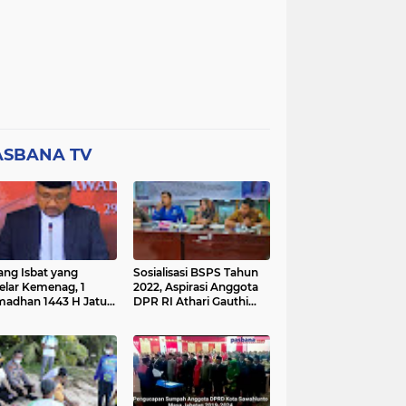
ASBANA TV
ang Isbat yang
Sosialisasi BSPS Tahun
elar Kemenag, 1
2022, Aspirasi Anggota
adhan 1443 H Jatuh
DPR RI Athari Gauthi
a Ahad 3 April 2022
Ardi di Nagari Taruang
Taruang