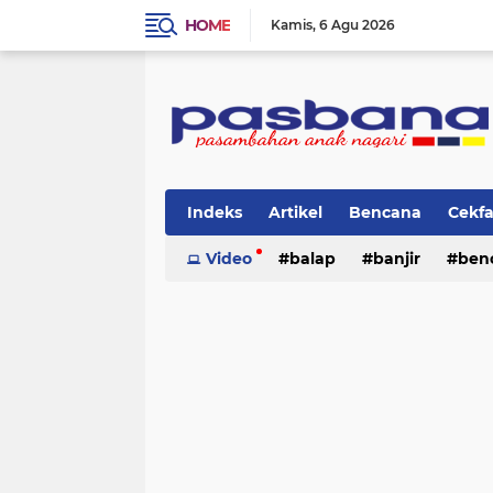
HOME
Kamis
6 Agu 2026
Indeks
Artikel
Bencana
Cekf
Musik
Video
Olahraga
balap
Pariwisata
banjir
ben
Pi
lingkungan
cerpen
lingkungan
pasban