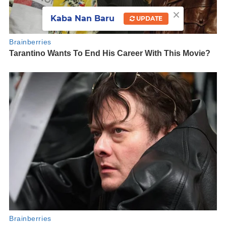
×
Kaba Nan Baru
UPDATE