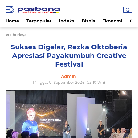
Home
Terpopuler
Indeks
Bisnis
Ekonomi
Gay
›
budaya
Sukses Digelar, Rezka Oktoberia
Apresiasi Payakumbuh Creative
Festival
Admin
Minggu, 01 September 2024 | 23:10 WIB