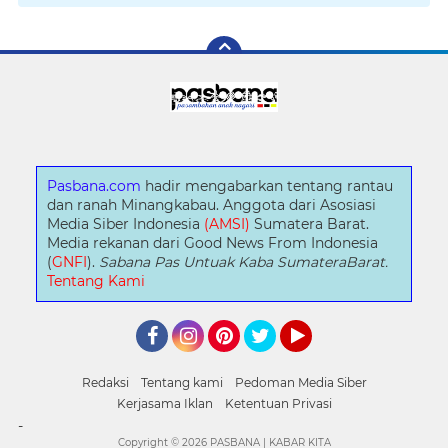
Pasbana.com
hadir mengabarkan tentang rantau
dan ranah Minangkabau. Anggota dari Asosiasi
Media Siber Indonesia
(AMSI)
Sumatera Barat.
Media rekanan dari Good News From Indonesia
(
GNFI
).
Sabana Pas Untuak Kaba SumateraBarat.
Tentang Kami
Facebook
Instagram
Pinterest
Twitter
YouTube
Redaksi
Tentang kami
Pedoman Media Siber
Kerjasama Iklan
Ketentuan Privasi
-
Copyright ©
2026 PASBANA | KABAR KITA