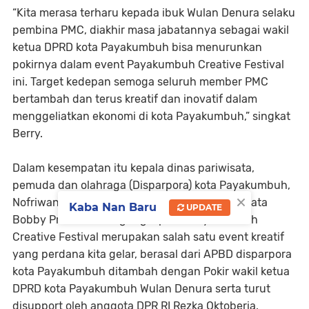
“Kita merasa terharu kepada ibuk Wulan Denura selaku
pembina PMC, diakhir masa jabatannya sebagai wakil
ketua DPRD kota Payakumbuh bisa menurunkan
pokirnya dalam event Payakumbuh Creative Festival
ini. Target kedepan semoga seluruh member PMC
bertambah dan terus kreatif dan inovatif dalam
menggeliatkan ekonomi di kota Payakumbuh,” singkat
Berry.
Dalam kesempatan itu kepala dinas pariwisata,
pemuda dan olahraga (Disparpora) kota Payakumbuh,
×
Nofriwandi didampingi kabid destinasi pariwisata
Kaba Nan Baru
UPDATE
Bobby Prakarsa mengungkapkan, Payakumbuh
Creative Festival merupakan salah satu event kreatif
yang perdana kita gelar, berasal dari APBD disparpora
kota Payakumbuh ditambah dengan Pokir wakil ketua
DPRD kota Payakumbuh Wulan Denura serta turut
disupport oleh anggota DPR RI Rezka Oktoberia.